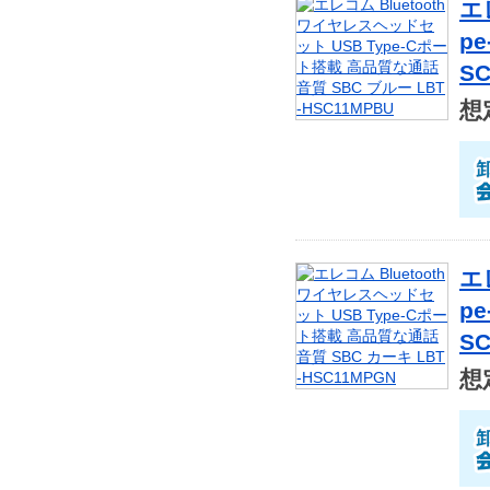
エ
p
S
想
エ
p
S
想