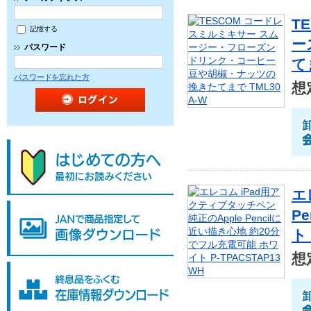
T
記憶する
ー
パスワード
て
パスワードを忘れた方
想
エ
P
ト 
想