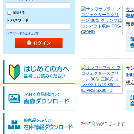
サ
記憶する
収納
パスワード
想
パスワードを忘れた方
サ
36
想
2件
の商品がございます。