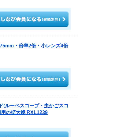
直径75mm・倍率2倍・小レンズ4倍
ード(ルーペスコープ・虫かごスコ
の拡大鏡 RXL1239