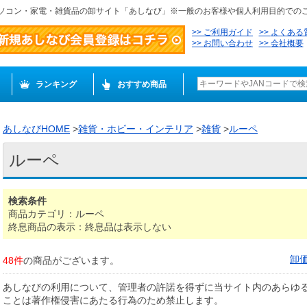
ソコン・家電・雑貨品の卸サイト「あしなび」※一般のお客様や個人利用目的での
ご利用ガイド
よくある
お問い合わせ
会社概要
ランキング
おすすめ商品
あしなびHOME
>
雑貨・ホビー・インテリア
>
雑貨
>
ルーペ
ルーペ
検索条件
商品カテゴリ：ルーペ
終息商品の表示：終息品は表示しない
卸
48件
の商品がございます。
あしなびの利用について、管理者の許諾を得ずに当サイト内のあらゆ
ことは著作権侵害にあたる行為のため禁止します。