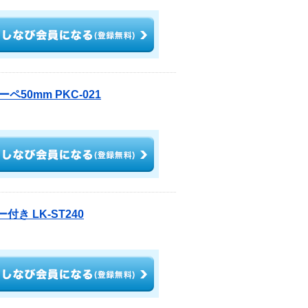
0mm PKC-021
き LK-ST240