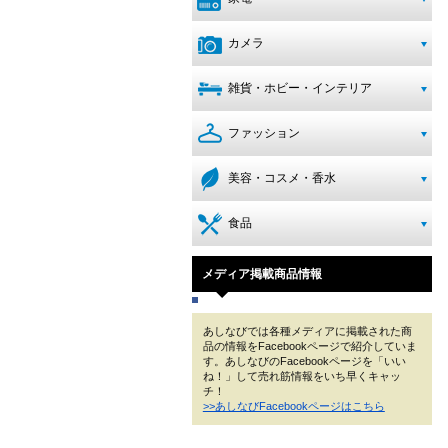
カメラ
雑貨・ホビー・インテリア
ファッション
美容・コスメ・香水
食品
メディア掲載商品情報
あしなびでは各種メディアに掲載された商
品の情報をFacebookページで紹介していま
す。あしなびのFacebookページを「いい
ね！」して売れ筋情報をいち早くキャッ
チ！
>>あしなびFacebookページはこちら