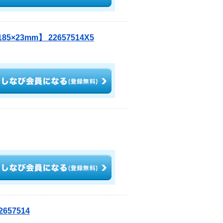
×23mm】 22657514X5
657514