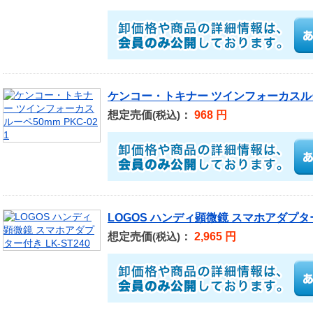
ケンコー・トキナー ツインフォーカスルーペ5
想定売価
：
968 円
(税込)
LOGOS ハンディ顕微鏡 スマホアダプター付
想定売価
：
2,965 円
(税込)