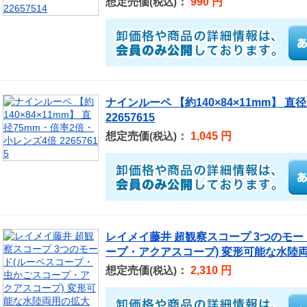
想定売価
：
990 円
(税込)
ナインルーペ 【約140×84×11mm】 
22657615
想定売価
：
1,045 円
(税込)
レイメイ藤井 超観察スコープ 3つのモ
ープ・アクアスコープ) 変形可能な水陸両用
想定売価
：
2,310 円
(税込)