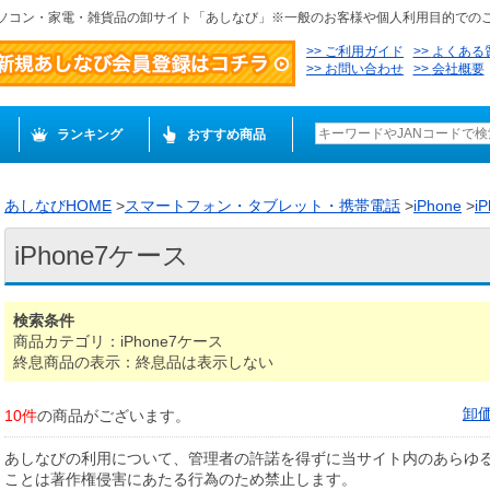
ソコン・家電・雑貨品の卸サイト「あしなび」※一般のお客様や個人利用目的での
ご利用ガイド
よくある
お問い合わせ
会社概要
ランキング
おすすめ商品
あしなびHOME
>
スマートフォン・タブレット・携帯電話
>
iPhone
>
i
iPhone7ケース
検索条件
商品カテゴリ：iPhone7ケース
終息商品の表示：終息品は表示しない
卸
10件
の商品がございます。
あしなびの利用について、管理者の許諾を得ずに当サイト内のあらゆ
ことは著作権侵害にあたる行為のため禁止します。