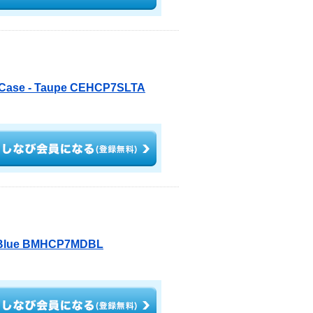
d Case - Taupe CEHCP7SLTA
- Blue BMHCP7MDBL