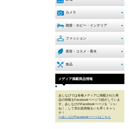
カメラ
雑貨・ホビー・インテリア
ファッション
美容・コスメ・香水
食品
メディア掲載商品情報
あしなびでは各種メディアに掲載された商
品の情報をFacebookページで紹介していま
す。あしなびのFacebookページを「いい
ね！」して売れ筋情報をいち早くキャッ
チ！
>>あしなびFacebookページはこちら