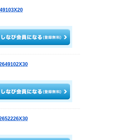
103X20
49102X30
52226X30