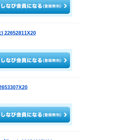
2652811X20
53307X20