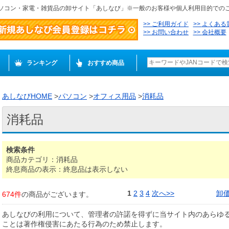
ソコン・家電・雑貨品の卸サイト「あしなび」※一般のお客様や個人利用目的での
ご利用ガイド
よくある
お問い合わせ
会社概要
ランキング
おすすめ商品
あしなびHOME
>
パソコン
>
オフィス用品
>
消耗品
消耗品
検索条件
商品カテゴリ：消耗品
終息商品の表示：終息品は表示しない
1
2
3
4
次へ>>
卸
674件
の商品がございます。
あしなびの利用について、管理者の許諾を得ずに当サイト内のあらゆ
ことは著作権侵害にあたる行為のため禁止します。