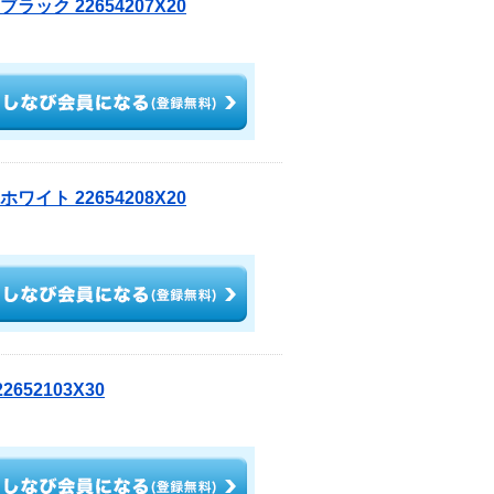
ラック 22654207X20
ワイト 22654208X20
52103X30