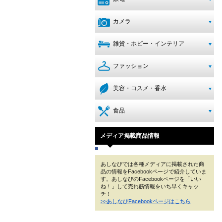
カメラ
雑貨・ホビー・インテリア
ファッション
美容・コスメ・香水
食品
メディア掲載商品情報
あしなびでは各種メディアに掲載された商
品の情報をFacebookページで紹介していま
す。あしなびのFacebookページを「いい
ね！」して売れ筋情報をいち早くキャッ
チ！
>>あしなびFacebookページはこちら