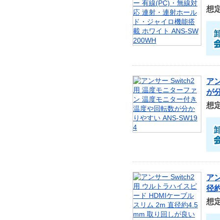
想
アン
が分
想
アン
径約
想