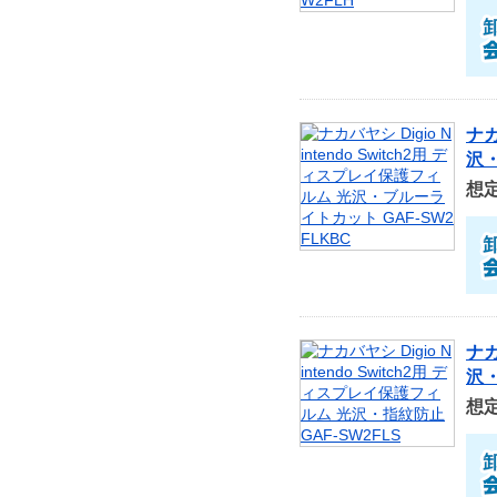
ナカ
沢・
想
ナカ
沢・
想