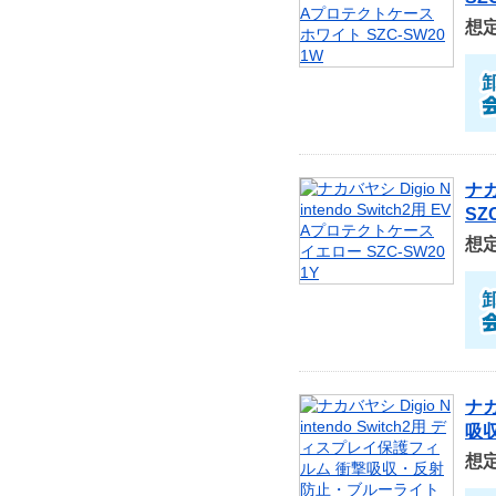
想
ナカ
SZ
想
ナカ
吸収
想