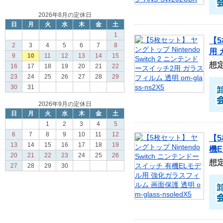
2026年8月の定休日
日
月
火
水
木
金
土
1
【5
2
3
4
5
6
7
8
用 
9
10
11
12
13
14
15
想
16
17
18
19
20
21
22
23
24
25
26
27
28
29
30
31
2026年9月の定休日
日
月
火
水
木
金
土
1
2
3
4
5
6
7
8
9
10
11
12
【5
13
14
15
16
17
18
19
機E
20
21
22
23
24
25
26
想
27
28
29
30