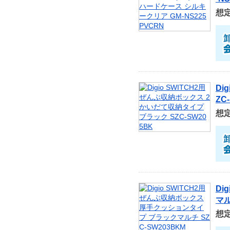
想
Di
ZC
想
Di
マル
想