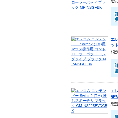
想
エレ
ッド
想
エレ
5E
想