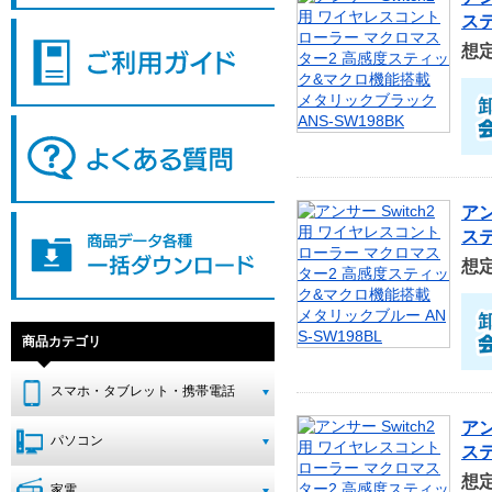
ステ
想
アン
ステ
想
商品カテゴリ
スマホ・タブレット・携帯電話
アン
パソコン
ステ
想
家電