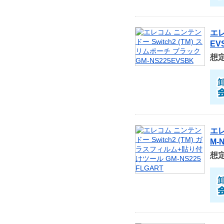
エレ
EV
想
エレ
M-
想