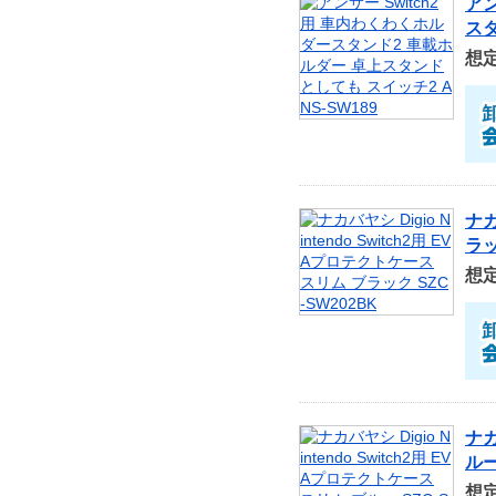
アン
スタ
想
ナカ
ラッ
想
ナカ
ルー
想