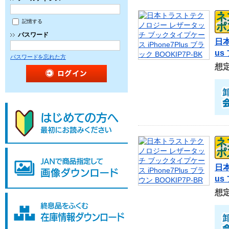
記憶する
パスワード
日本
us
パスワードを忘れた方
想
日本
us
想