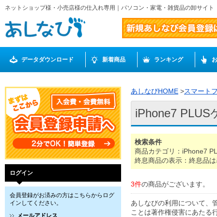
ネットショップ様・小売店様の仕入れ専用｜パソコン・家電・雑貨品の卸サイト
データダウンロード
新着商品
ランキング
あしなびHOME
>
スマート
iPhone7 PLU
検索条件
商品カテゴリ：iPhone7 P
終息商品の表示：終息品は
ログイン
3件
の商品がございます。
会員登録がお済みの方はこちらからログ
あしなびの利用について、
インしてください。
ことは著作権侵害にあたる
メールアドレス