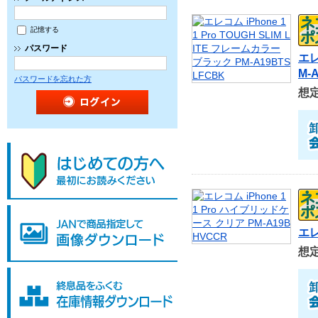
記憶する
パスワード
エレ
M-
パスワードを忘れた方
想
エレ
想