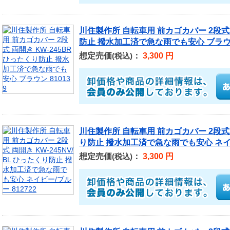
川住製作所 自転車用 前カゴカバー 2段式 
防止 撥水加工済で急な雨でも安心 ブラウン 
想定売価
：
3,300 円
(税込)
川住製作所 自転車用 前カゴカバー 2段式 両
り防止 撥水加工済で急な雨でも安心 ネイビー
想定売価
：
3,300 円
(税込)