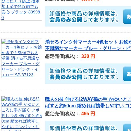
消せるインク付マーカー4色セット お絵
不思議なマーカー ブルー・グリーン・ピンク
想定売価
：
330 円
(税込)
職人の技 伸びる!2WAY孫の手 かゆいと
ばすと約50cm 縮めれば携帯しやすい コン
想定売価
：
495 円
(税込)