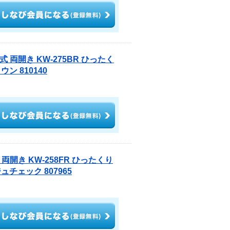
 両開き KW-275BR ひったく
 810140
両開き KW-258FR ひったくり
チェック 807965