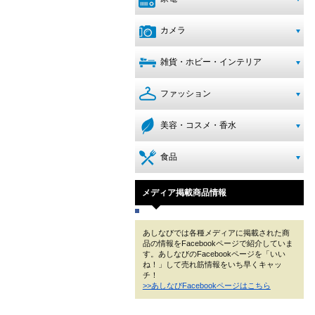
カメラ
雑貨・ホビー・インテリア
ファッション
美容・コスメ・香水
食品
メディア掲載商品情報
あしなびでは各種メディアに掲載された商
品の情報をFacebookページで紹介していま
す。あしなびのFacebookページを「いい
ね！」して売れ筋情報をいち早くキャッ
チ！
>>あしなびFacebookページはこちら