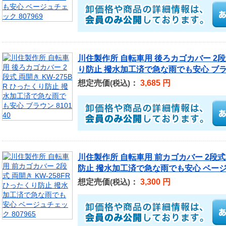
川住製作所 自転車用 後ろカゴカバー 2段式
り防止 撥水加工済で急な雨でも安心 ブラウン
想定売価
：
3,685 円
(税込)
川住製作所 自転車用 前カゴカバー 2段式 
防止 撥水加工済で急な雨でも安心 ベージュ
想定売価
：
3,300 円
(税込)