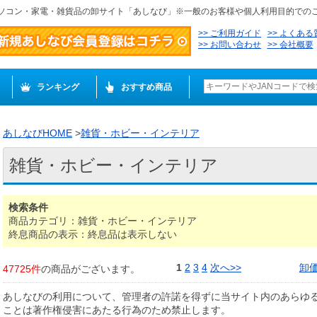
ソコン・家電・雑貨品の卸サイト「あしなび」※一般のお客様や個人利用目的での
ご利用ガイド
よくある
お問い合わせ
会社概要
ランキング
おすすめ商品
あしなびHOME
>
雑貨・ホビー・インテリア
雑貨・ホビー・インテリア
検索条件
商品カテゴリ：雑貨・ホビー・インテリア
終息商品の表示：終息品は表示しない
1
2
3
4
次へ>>
卸
47725件
の商品がございます。
あしなびの利用について、管理者の許諾を得ずに当サイト内のあらゆ
ことは著作権侵害にあたる行為のため禁止します。