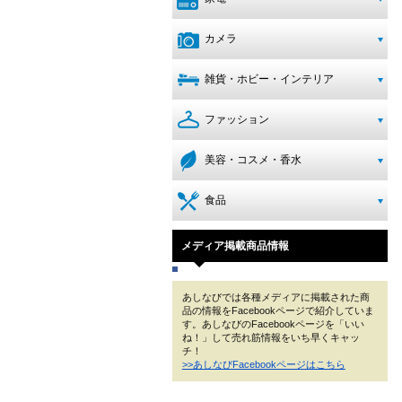
カメラ
雑貨・ホビー・インテリア
ファッション
美容・コスメ・香水
食品
メディア掲載商品情報
あしなびでは各種メディアに掲載された商
品の情報をFacebookページで紹介していま
す。あしなびのFacebookページを「いい
ね！」して売れ筋情報をいち早くキャッ
チ！
>>あしなびFacebookページはこちら