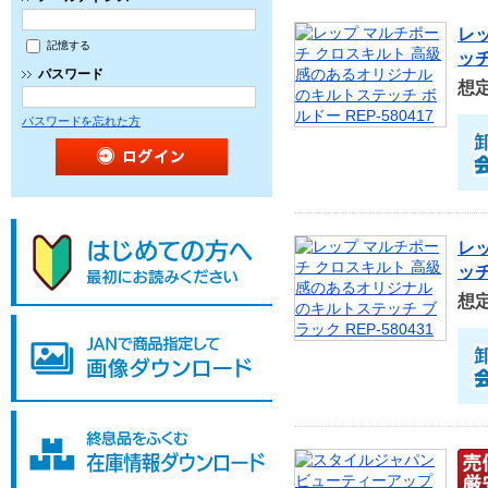
レ
記憶する
ッチ
パスワード
想
パスワードを忘れた方
レ
ッチ
想