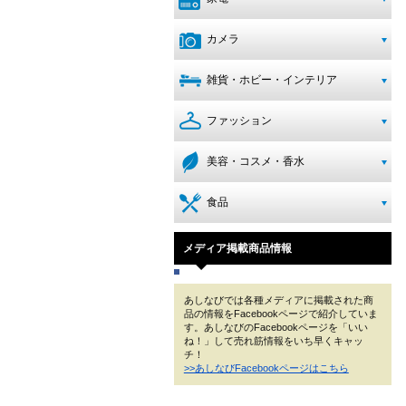
カメラ
雑貨・ホビー・インテリア
ファッション
美容・コスメ・香水
食品
メディア掲載商品情報
あしなびでは各種メディアに掲載された商
品の情報をFacebookページで紹介していま
す。あしなびのFacebookページを「いい
ね！」して売れ筋情報をいち早くキャッ
チ！
>>あしなびFacebookページはこちら