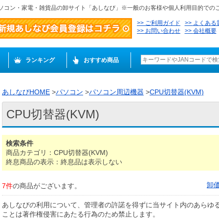
ソコン・家電・雑貨品の卸サイト「あしなび」※一般のお客様や個人利用目的での
ご利用ガイド
よくある
お問い合わせ
会社概要
ランキング
おすすめ商品
あしなびHOME
>
パソコン
>
パソコン周辺機器
>
CPU切替器(KVM)
CPU切替器(KVM)
検索条件
商品カテゴリ：CPU切替器(KVM)
終息商品の表示：終息品は表示しない
卸
7件
の商品がございます。
あしなびの利用について、管理者の許諾を得ずに当サイト内のあらゆ
ことは著作権侵害にあたる行為のため禁止します。