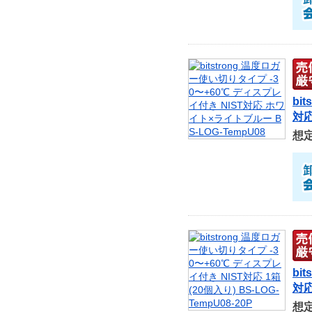
bi
対応
想
bi
対応
想