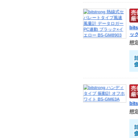
bi
ック
想
bi
想