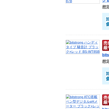
ク 
想
bi
想