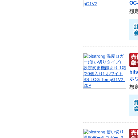
OG
想
bi
ホワ
想