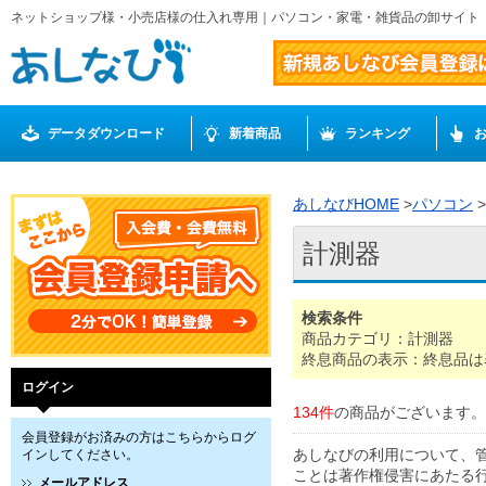
ネットショップ様・小売店様の仕入れ専用｜パソコン・家電・雑貨品の卸サイト
データダウンロード
新着商品
ランキング
あしなびHOME
>
パソコン
>
計測器
検索条件
商品カテゴリ：計測器
終息商品の表示：終息品は
ログイン
134件
の商品がございます。
会員登録がお済みの方はこちらからログ
あしなびの利用について、
インしてください。
ことは著作権侵害にあたる
メールアドレス