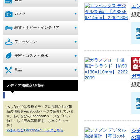
エン
カメラ
想
雑貨・ホビー・インテリア
ファッション
美容・コスメ・香水
食品
ガラ
想
メディア掲載商品情報
あしなびでは各種メディアに掲載された商
品の情報をFacebookページで紹介していま
す。あしなびのFacebookページを「いい
ね！」して売れ筋情報をいち早くキャッ
チ！
シ
>>あしなびFacebookページはこちら
の高