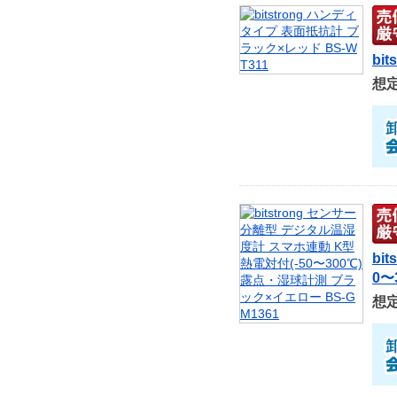
bi
想
bi
0〜
想