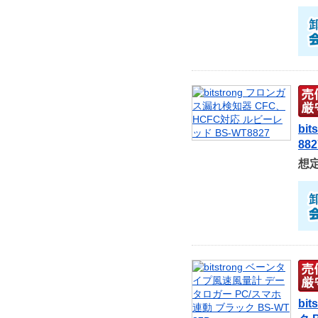
bi
882
想
bi