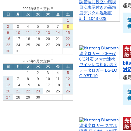
想
2026年8月の定休日
日
月
火
水
木
金
土
1
2
3
4
5
6
7
8
9
10
11
12
13
14
15
16
17
18
19
20
21
22
23
24
25
26
27
28
29
30
31
2026年9月の定休日
bi
日
月
火
水
木
金
土
対応
1
2
3
4
5
想
6
7
8
9
10
11
12
13
14
15
16
17
18
19
20
21
22
23
24
25
26
27
28
29
30