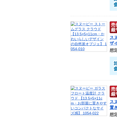
スヌ
ザイ
想
スヌ
置き
想