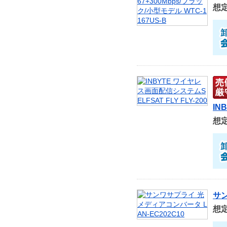
想
IN
想
サン
想