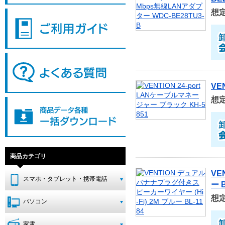
想
VE
想
商品カテゴリ
VE
スマホ・タブレット・携帯電話
ー B
想
パソコン
家電