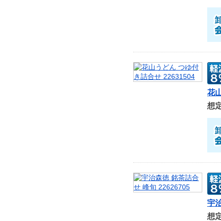
花山
想
宇治
想