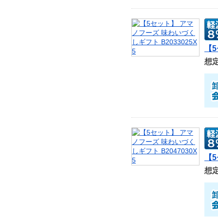
【5
想
【5
想