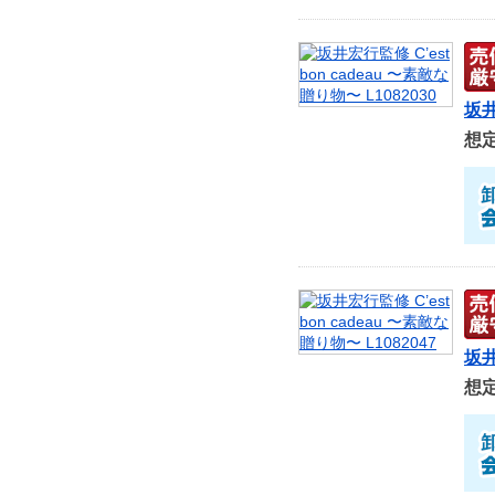
坂井
想
坂井
想