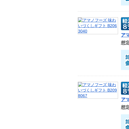
アマ
想
アマ
想