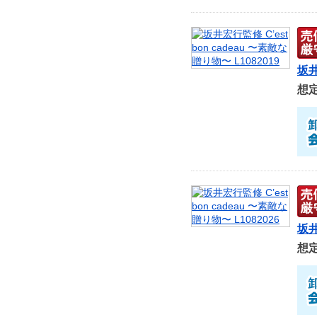
坂井
想
坂井
想