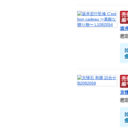
坂井
想
京懐
想