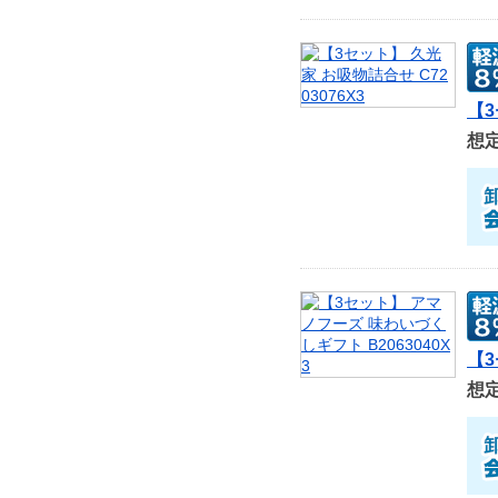
【3
想
【3
想