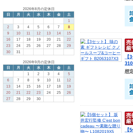
2026年8月の定休日
日
月
火
水
木
金
土
1
2
3
4
5
6
7
8
9
10
11
12
13
14
15
16
17
18
19
20
21
22
23
24
25
26
27
28
29
30
31
【3
2026年9月の定休日
310
日
月
火
水
木
金
土
想
1
2
3
4
5
6
7
8
9
10
11
12
13
14
15
16
17
18
19
20
21
22
23
24
25
26
27
28
29
30
【5