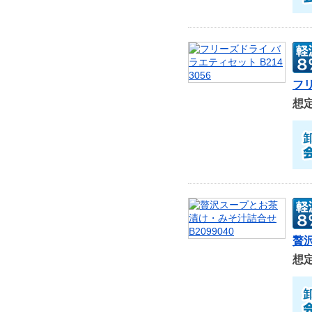
フリ
想
贅沢
想