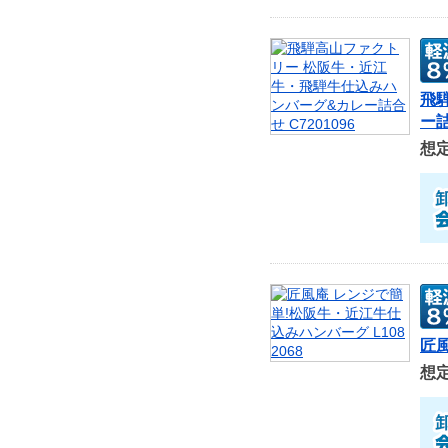
飛
ー詰
想
匠風
想