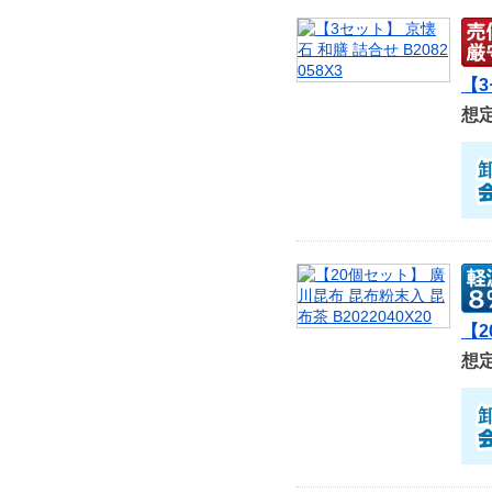
【3
想
【2
想