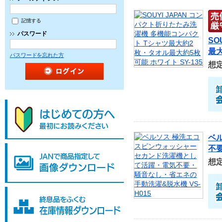
記憶する
パスワード
SO
最大
パスワードを忘れた方
想
ベ
不要
想