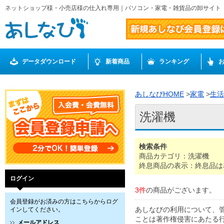
ネットショップ様・小売店様の仕入れ専用｜パソコン・家電・雑貨品の卸サイト
データダウンロード
新着商品
ランキング
あしなびHOME
>
家電
>
生活
洗濯機
検索条件
商品カテゴリ：洗濯機
終息商品の表示：終息品は
ログイン
3件
の商品がございます。
会員登録がお済みの方はこちらからログ
あしなびの利用について、
インしてください。
ことは著作権侵害にあたる
メールアドレス