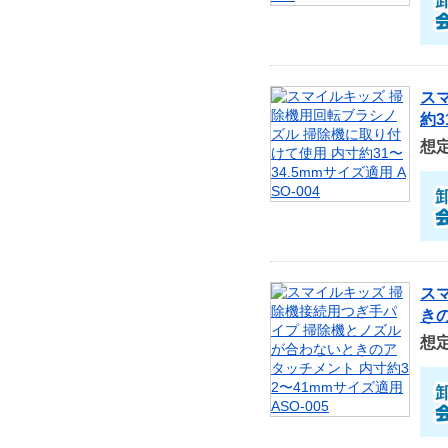
ス
約3
想
ス
きの
想