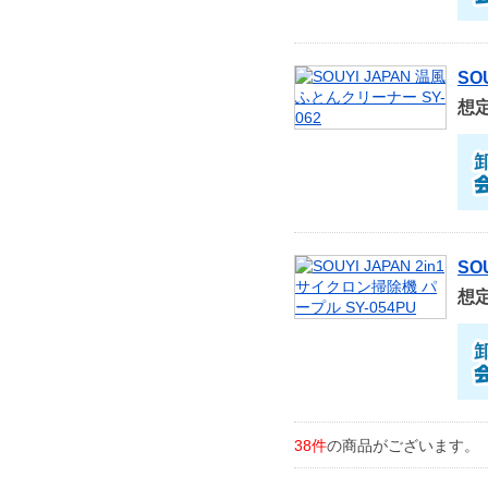
SO
想
SO
想
38件
の商品がございます。