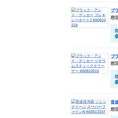
ブラ
想
ブラ
想
音波
想