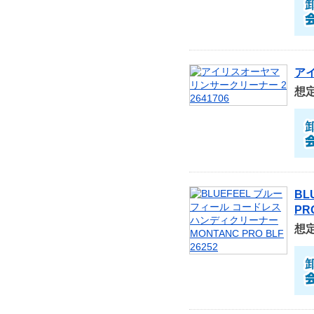
アイ
想
BL
PR
想