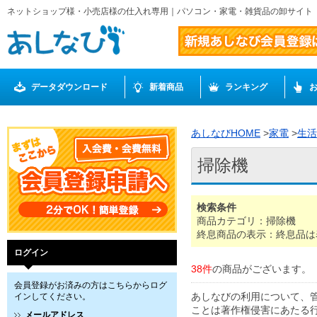
ネットショップ様・小売店様の仕入れ専用｜パソコン・家電・雑貨品の卸サイト
データダウンロード
新着商品
ランキング
あしなびHOME
>
家電
>
生活
掃除機
検索条件
商品カテゴリ：掃除機
終息商品の表示：終息品は
ログイン
38件
の商品がございます。
会員登録がお済みの方はこちらからログ
あしなびの利用について、
インしてください。
ことは著作権侵害にあたる
メールアドレス