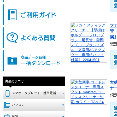
フ
管
属】
想
商品カテゴリ
大
ナー
スマホ・タブレット・携帯電話
想
パソコン
家電