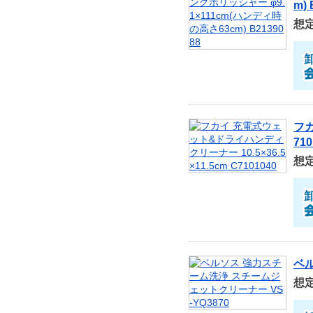
m) 
想
フカ
710
想
ベル
想