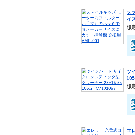
ス
イズ
想
ツイ
105
想
エレ