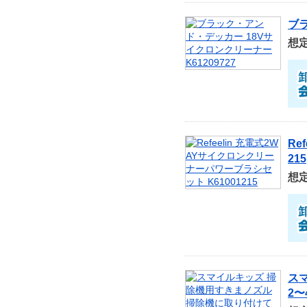
ブラ
想
Re
215
想
ス
2〜