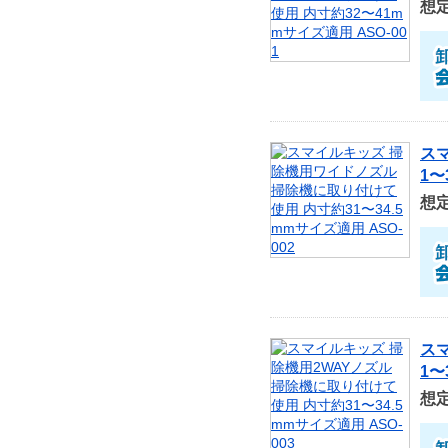
想
ス
1〜
想
ス
1〜
想