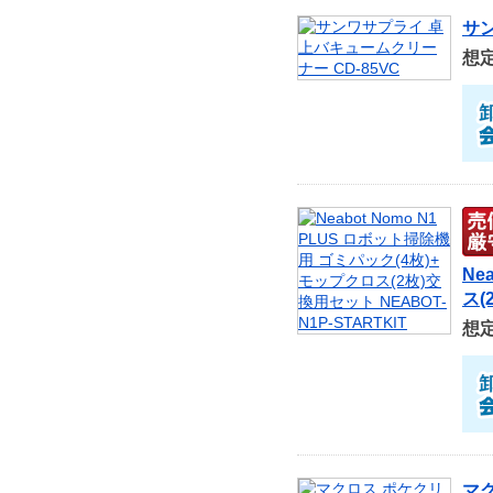
サン
想
Ne
ス(
想
マク