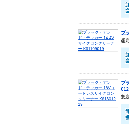
ブラ
想
ブ
012
想