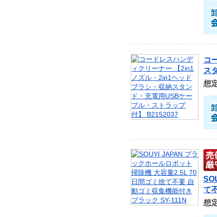
コー
スタ
想
SO
て不
想