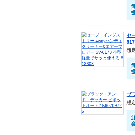
セー
81
想
ブラ
想