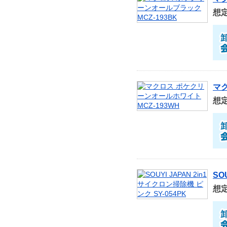
想
マク
想
SO
想