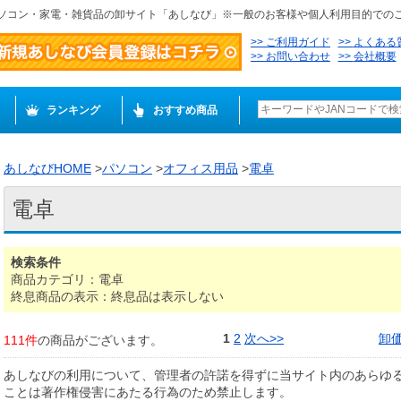
ソコン・家電・雑貨品の卸サイト「あしなび」※一般のお客様や個人利用目的での
ご利用ガイド
よくある
お問い合わせ
会社概要
ランキング
おすすめ商品
あしなびHOME
>
パソコン
>
オフィス用品
>
電卓
電卓
検索条件
商品カテゴリ：電卓
終息商品の表示：終息品は表示しない
1
2
次へ>>
卸
111件
の商品がございます。
あしなびの利用について、管理者の許諾を得ずに当サイト内のあらゆ
ことは著作権侵害にあたる行為のため禁止します。