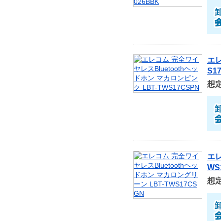
エレ
S1
想
エレ
WS
想