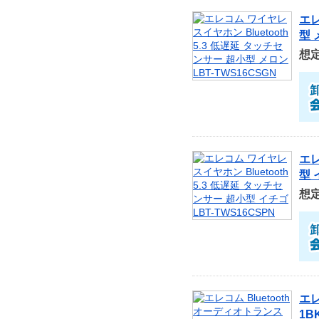
エレ
型 
想
エレ
型 
想
エレ
1B