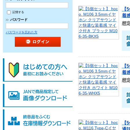
【5
記憶する
着感
パスワード
想
パスワードを忘れた方
【5
着感
想
【5
通話