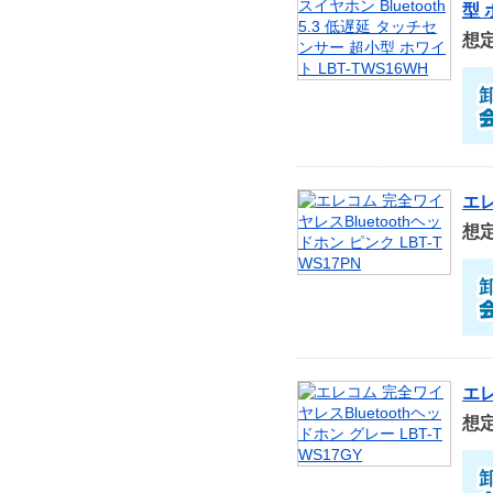
型 
想
エレ
想
エレ
想