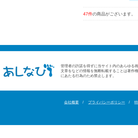
47件
の商品がございます。
管理者の許諾を得ずに当サイト内のあらゆる
文章をなどの情報を無断転載することは著作
にあたる行為のため禁止します。
会社概要
プライバシーポリシー
特