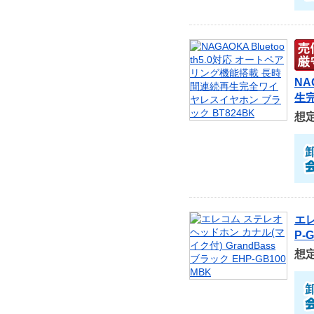
NA
生完
想
エレ
P-
想