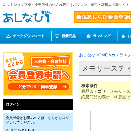
ネットショップ様・小売店様の仕入れ専用｜パソコン・家電・雑貨品の卸サイト
データダウンロード
新着商品
ランキング
あしなびHOME
>
カメラ
>
フ
メモリーステ
検索条件
商品カテゴリ：メモリース
終息商品の表示：終息品は
ログイン
会員登録がお済みの方はこちらからログ
インしてください。
メールアドレス