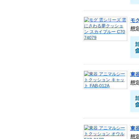
モグ
想
東谷
想
東谷
想