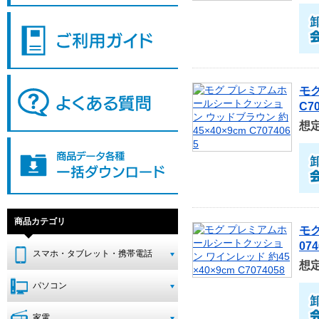
モグ
C7
想
商品カテゴリ
モグ
074
スマホ・タブレット・携帯電話
想
パソコン
家電