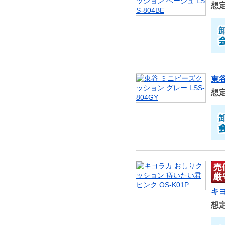
想
東谷
想
キヨ
想