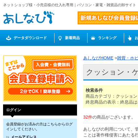
ネットショップ様・小売店様の仕入れ専用｜パソコン・家電・雑貨品の卸サイト
データダウンロード
新着商品
ランキング
あしなびHOME
>
雑貨・ホ
クッション・
検索条件
商品カテゴリ：クッション
終息商品の表示：終息品は
ログイン
32件
の商品がございます。
会員登録がお済みの方はこちらからログ
あしなびの利用について、
インしてください。
ことは著作権侵害にあたる
メールアドレス