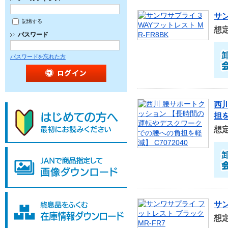
サン
記憶する
想
パスワード
パスワードを忘れた方
西
担を
想
サン
想