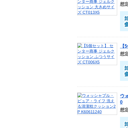
想
【5
想
ウォ
0
想