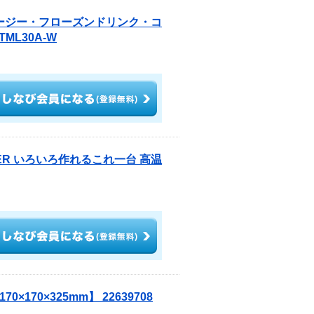
ムージー・フローズンドリンク・コ
L30A-W
AKER いろいろ作れるこれ一台 高温
×170×325mm】 22639708