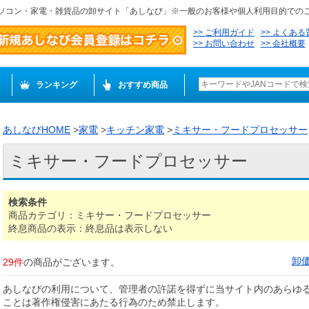
ソコン・家電・雑貨品の卸サイト「あしなび」※一般のお客様や個人利用目的での
ご利用ガイド
よくある
お問い合わせ
会社概要
ランキング
おすすめ商品
あしなびHOME
>
家電
>
キッチン家電
>
ミキサー・フードプロセッサー
ミキサー・フードプロセッサー
検索条件
商品カテゴリ：ミキサー・フードプロセッサー
終息商品の表示：終息品は表示しない
卸
29件
の商品がございます。
あしなびの利用について、管理者の許諾を得ずに当サイト内のあらゆ
ことは著作権侵害にあたる行為のため禁止します。