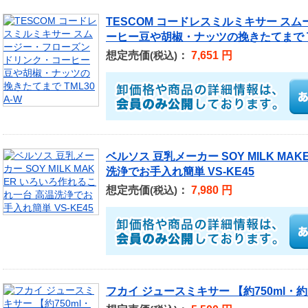
TESCOM コードレスミルミキサー ス
ーヒー豆や胡椒・ナッツの挽きたてまで TM
想定売価
：
7,651 円
(税込)
ベルソス 豆乳メーカー SOY MILK M
洗浄でお手入れ簡単 VS-KE45
想定売価
：
7,980 円
(税込)
フカイ ジュースミキサー 【約750ml・約170