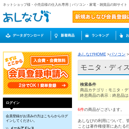
ネットショップ様・小売店様の仕入れ専用｜パソコン・家電・雑貨品の卸サイト
データダウンロード
新着商品
ランキング
あしなびHOME
>
パソコン
>
モニタ・ディ
検索条件
商品カテゴリ：モニタ・デ
終息商品の表示：終息品は
ログイン
6件
の商品がございます。
会員登録がお済みの方はこちらからログ
あしなびの利用について、
インしてください。
ことは著作権侵害にあたる
メールアドレス