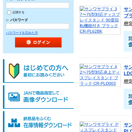
サ
記憶する
ブラ
パスワード
想
パスワードを忘れた方
サン
LD
想
サ
PL