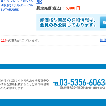
BK
想定売価
：
5,400 円
(税込)
卸
11件
の商品がございます。
諾を得ずに当サイト内のあらゆる画像や
の情報を無断転載することは著作権侵害
為のため禁止します。