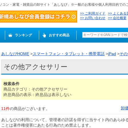
ソコン・家電・雑貨品の卸サイト「あしなび」※一般のお客様や個人利用目的での
ご利用ガイド
よくある
お問い合わせ
会社概要
ランキング
おすすめ商品
あしなびHOME
>
スマートフォン・タブレット・携帯電話
>
iPad
>
その
その他アクセサリー
検索条件
商品カテゴリ：その他アクセサリー
終息商品の表示：終息品は表示しない
卸
11件
の商品がございます。
あしなびの利用について、管理者の許諾を得ずに当サイト内のあらゆ
ことは著作権侵害にあたる行為のため禁止します。