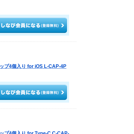
入り for iOS L-CAP-4P
り for Type-C C-CAP-