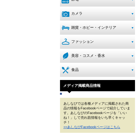
カメラ
雑貨・ホビー・インテリア
ファッション
美容・コスメ・香水
食品
メディア掲載商品情報
あしなびでは各種メディアに掲載された商
品の情報をFacebookページで紹介していま
す。あしなびのFacebookページを「いい
ね！」して売れ筋情報をいち早くキャッ
チ！
>>あしなびFacebookページはこちら