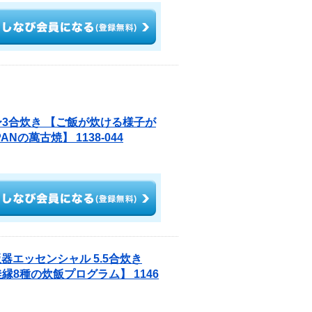
2〜3合炊き 【ご飯が炊ける様子が
Nの萬古焼】 1138-044
器エッセンシャル 5.5合炊き
縁8種の炊飯プログラム】 1146