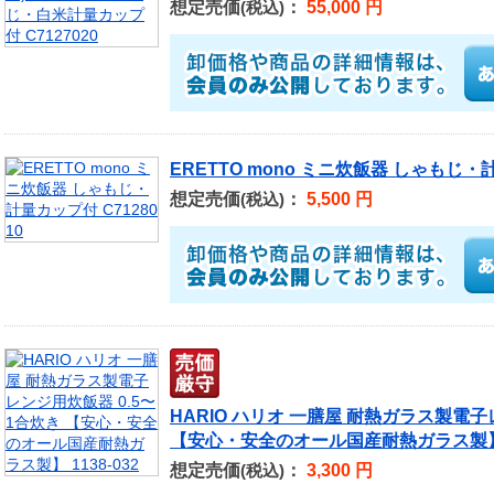
想定売価
：
55,000 円
(税込)
ERETTO mono ミニ炊飯器 しゃもじ・計
想定売価
：
5,500 円
(税込)
HARIO ハリオ 一膳屋 耐熱ガラス製電子
【安心・安全のオール国産耐熱ガラス製】 1
想定売価
：
3,300 円
(税込)