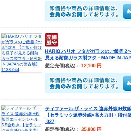
HARIO ハリオ フタがガラスのご飯釜 
見える耐熱ガラス製フタ・MADE IN JAPA
想定売価
：
12,100 円
(税込)
ティファール ザ・ライス 遠赤外線IH炊飯
【セラミック遠赤外線×高火力IH・段付釜
-027
想定売価
：
35,800 円
(税込)