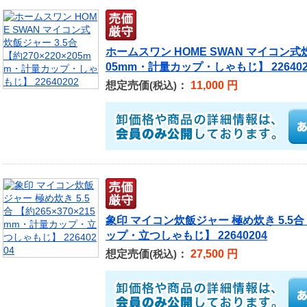
ホームスワン HOME SWAN マイコン式炊飯
05mm・計量カップ・しゃもじ】 226402
想定売価
：
11,000 円
(税込)
象印 マイコン炊飯ジャー 極め炊き 5.5合 
ップ・立つしゃもじ】 22640204
想定売価
：
27,500 円
(税込)