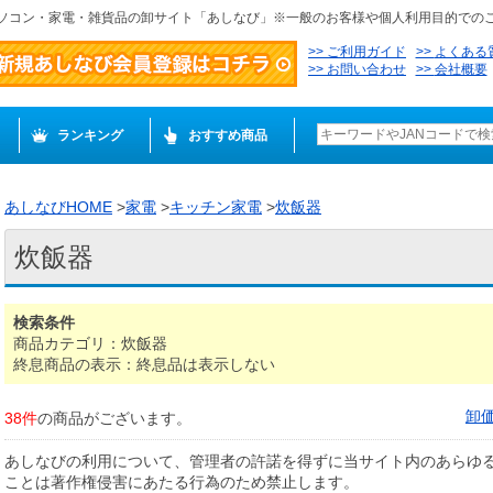
ソコン・家電・雑貨品の卸サイト「あしなび」※一般のお客様や個人利用目的での
ご利用ガイド
よくある
お問い合わせ
会社概要
ランキング
おすすめ商品
あしなびHOME
>
家電
>
キッチン家電
>
炊飯器
炊飯器
検索条件
商品カテゴリ：炊飯器
終息商品の表示：終息品は表示しない
卸
38件
の商品がございます。
あしなびの利用について、管理者の許諾を得ずに当サイト内のあらゆ
ことは著作権侵害にあたる行為のため禁止します。