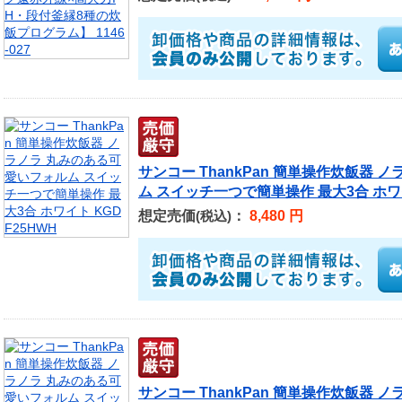
サンコー ThankPan 簡単操作炊飯器
ム スイッチ一つで簡単操作 最大3合 ホワイ
想定売価
：
8,480 円
(税込)
サンコー ThankPan 簡単操作炊飯器