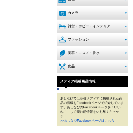
カメラ
雑貨・ホビー・インテリア
ファッション
美容・コスメ・香水
食品
メディア掲載商品情報
あしなびでは各種メディアに掲載された商
品の情報をFacebookページで紹介していま
す。あしなびのFacebookページを「いい
ね！」して売れ筋情報をいち早くキャッ
チ！
>>あしなびFacebookページはこちら