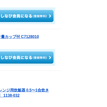
量カップ付 C7128010
レンジ用炊飯器 0.5〜1合炊き
138-032