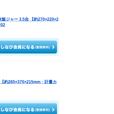
ジャー 3.5合 【約270×220×2
02
【約265×370×215mm・計量カ