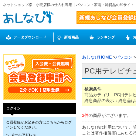
ネットショップ様・小売店様の仕入れ専用｜パソコン・家電・雑貨品の卸サイト
データダウンロード
新着商品
ランキング
あしなびHOME
>
パソコン
>
PC用テレビチ
検索条件
商品カテゴリ：PC用テレ
終息商品の表示：終息品は
ログイン
3件
の商品がございます。
会員登録がお済みの方はこちらからログ
あしなびの利用について、
インしてください。
ことは著作権侵害にあたる
メールアドレス