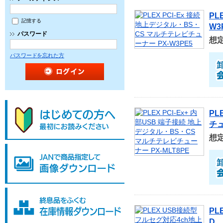
PL
記憶する
W3
パスワード
想
パスワードを忘れた方
PL
チュ
想
PL
D