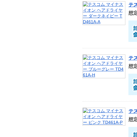
テス
想
テス
想
テス
想