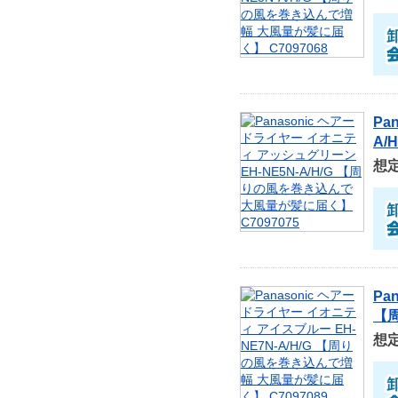
Pa
A/
想
Pa
【周
想