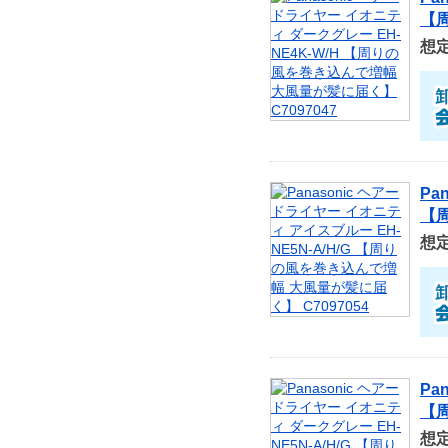
【周
想
Pa
【周
想
Pa
【周
想