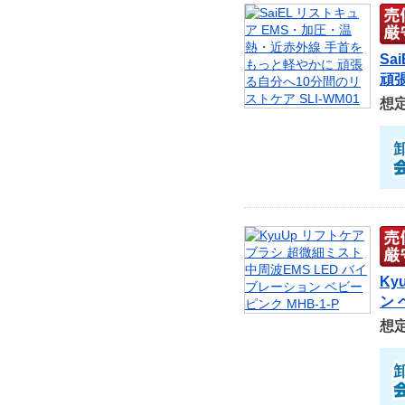
Sa
頑張
想
Ky
ン 
想