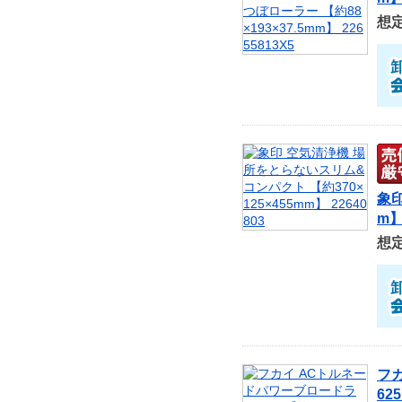
想
象印
m】
想
フカ
625