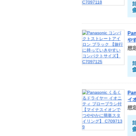
Pa
やす
想
Pa
イオ
想