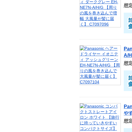
想
Pa
A/
想
Pa
やす
想