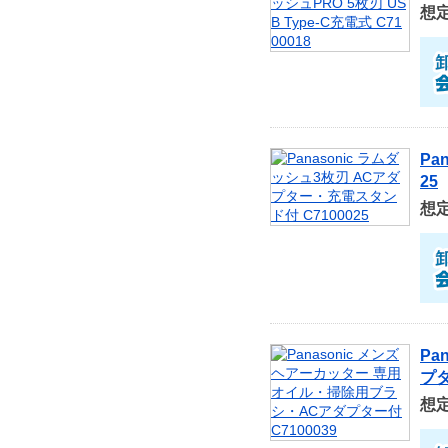
想
Pa
25
想
Pa
プタ
想