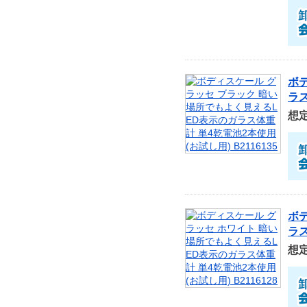
ボ
ラス
想
ボ
ラス
想