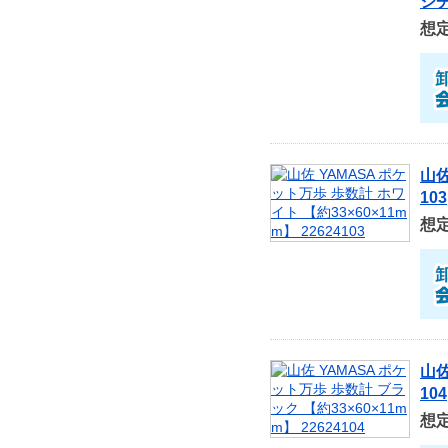
シチ
想
山佐
103
想
山佐
104
想