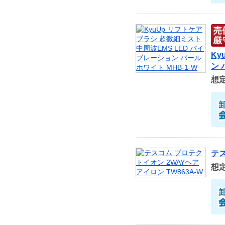
Ky
ン 
想
テス
想