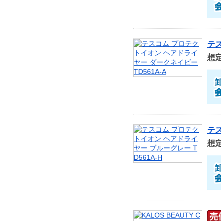
テス
想
テス
想