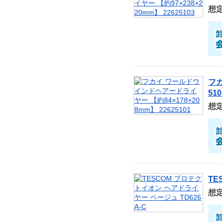
想
フカ
510
想
TE
想