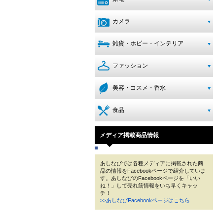
カメラ
雑貨・ホビー・インテリア
ファッション
美容・コスメ・香水
食品
メディア掲載商品情報
あしなびでは各種メディアに掲載された商
品の情報をFacebookページで紹介していま
す。あしなびのFacebookページを「いい
ね！」して売れ筋情報をいち早くキャッ
チ！
>>あしなびFacebookページはこちら