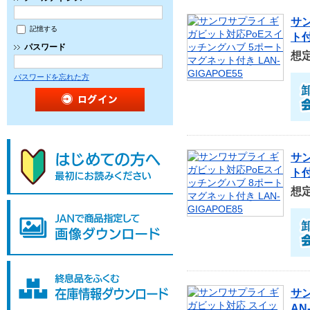
サ
記憶する
ト付
パスワード
想
パスワードを忘れた方
サ
ト付
想
サン
AN