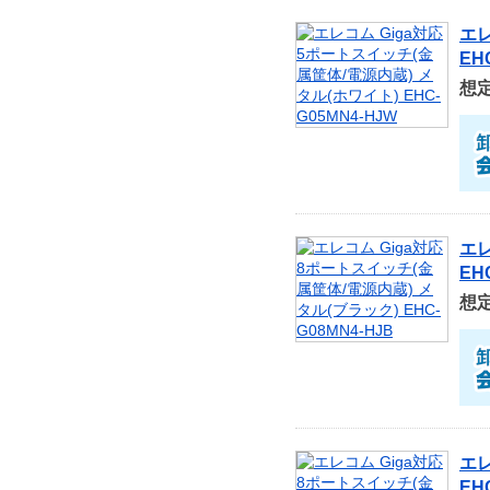
エレ
EH
想
エレ
EH
想
エレ
EH