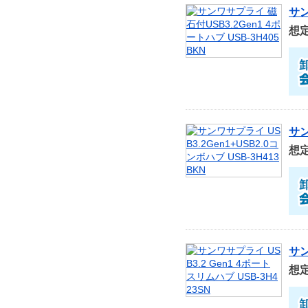
サン
想
サン
想
サン
想