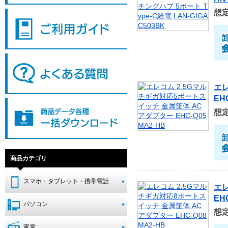
想
エレ
EH
想
商品カテゴリ
スマホ・タブレット・携帯電話
エレ
EH
パソコン
想
家電