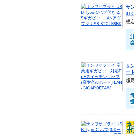
サン
3T
想
サ
ート
想