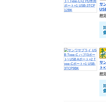
サン
US
想
サン
ト×
想