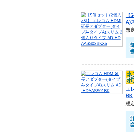
【5
A)
想
エレ
BK
想