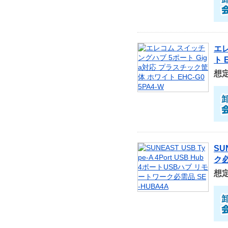
エレ
ト 
想
SU
ク必
想