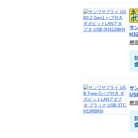
サン
H3
想
サン
US
想