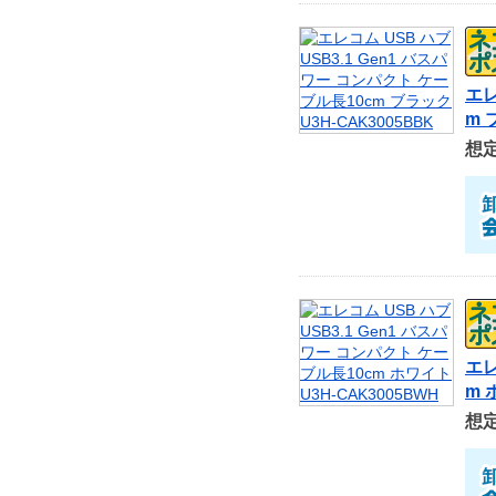
エレ
m 
想
エレ
m 
想