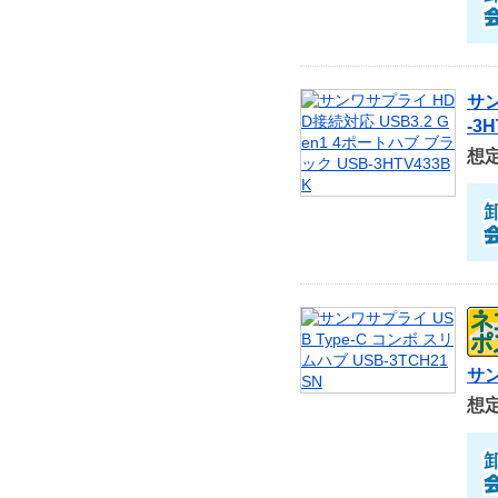
サン
-3
想
サン
想