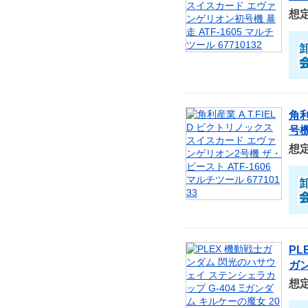
想
角利
号機
想
PL
ガン
想