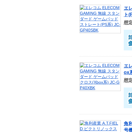
エレ
ト(
想
エレ
ox
想
角利
号機