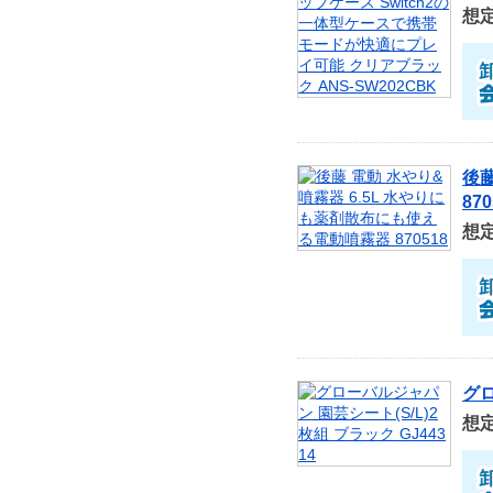
想
後藤
870
想
グロ
想