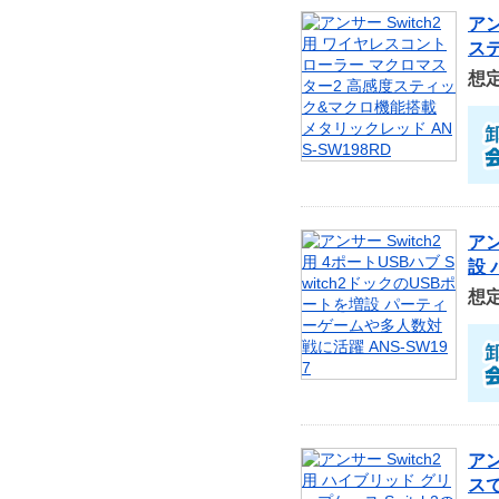
アン
ステ
想
アン
設 
想
アン
スで