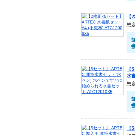
【2
想
【5
水書
想
【5