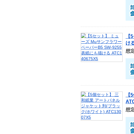
【5
ける
想
【5
AT
想