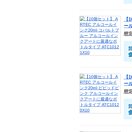
【1
ール
想
【1
ール
想