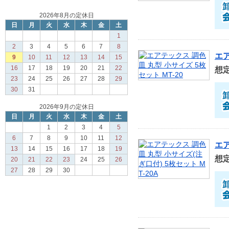
2026年8月の定休日
日
月
火
水
木
金
土
1
2
3
4
5
6
7
8
エア
9
10
11
12
13
14
15
16
17
18
19
20
21
22
想
23
24
25
26
27
28
29
30
31
2026年9月の定休日
日
月
火
水
木
金
土
1
2
3
4
5
6
7
8
9
10
11
12
エア
13
14
15
16
17
18
19
想
20
21
22
23
24
25
26
27
28
29
30