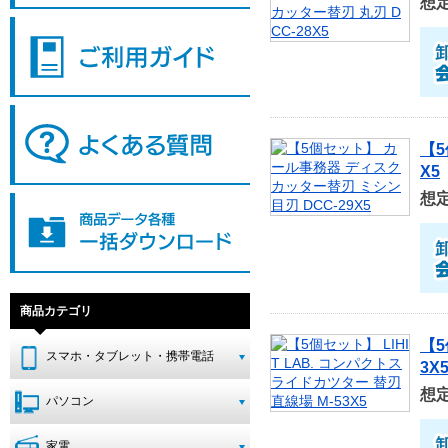
想
【5
X5
想
商品カテゴリ
【5
スマホ・タブレット・携帯電話
3X
想
パソコン
家電