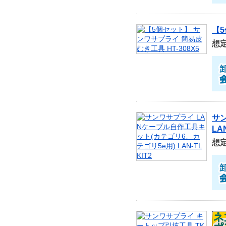
【5
想
サ
LA
想