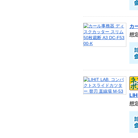
カー
想
LI
想