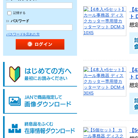
【
記憶する
ト 
パスワード
想
パスワードを忘れた方
【
ト 
想
【5