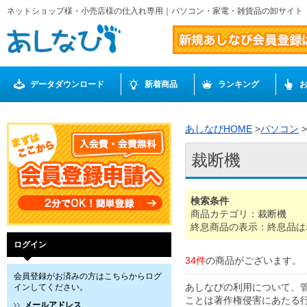
ネットショップ様・小売店様の仕入れ専用｜パソコン・家電・雑貨品の卸サイト
データダウンロード
新着商品
ランキング
あしなびHOME
>
パソコン
>
裁断機
検索条件
商品カテゴリ：裁断機
終息商品の表示：終息品は
ログイン
34件
の商品がございます。
会員登録がお済みの方はこちらからログ
あしなびの利用について、
インしてください。
ことは著作権侵害にあたる
メールアドレス