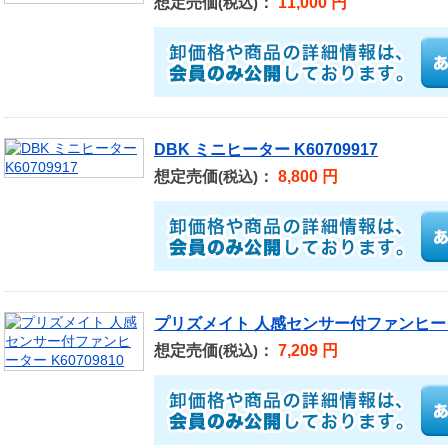
想定売価
：
11,000 円
(税込)
DBK ミニヒーター K60709917
想定売価
：
8,800 円
(税込)
プリズメイト 人感センサー付ファンヒーター 
想定売価
：
7,209 円
(税込)