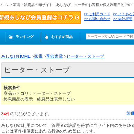
ソコン・家電・雑貨品の卸サイト「あしなび」※一般のお客様や個人利用目的での
ご利用ガイド
よくある
お問い合わせ
会社概要
ランキング
おすすめ商品
あしなびHOME
>
家電
>
季節家電
>
ヒーター・ストーブ
ヒーター・ストーブ
検索条件
商品カテゴリ：ヒーター・ストーブ
終息商品の表示：終息品は表示しない
卸
34件
の商品がございます。
あしなびの利用について、管理者の許諾を得ずに当サイト内のあらゆ
ことは著作権侵害にあたる行為のため禁止します。