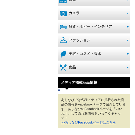
カメラ
雑貨・ホビー・インテリア
ファッション
美容・コスメ・香水
食品
メディア掲載商品情報
あしなびでは各種メディアに掲載された商
品の情報をFacebookページで紹介していま
す。あしなびのFacebookページを「いい
ね！」して売れ筋情報をいち早くキャッ
チ！
>>あしなびFacebookページはこちら