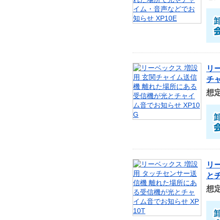
リ
チャ
想
リ
とチ
想