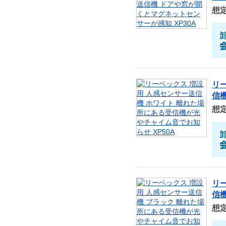
想
リ
信
想
リ
信機
想