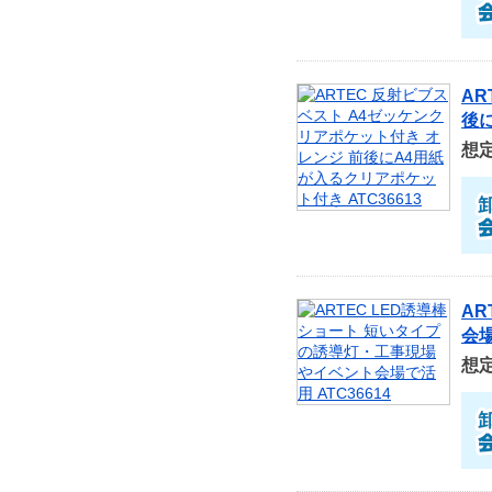
AR
後に
想
A
会場
想