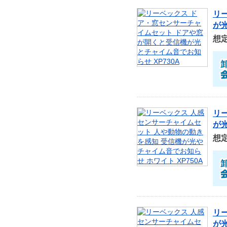
リ
が光
想
リ
が光
想
リ
が光