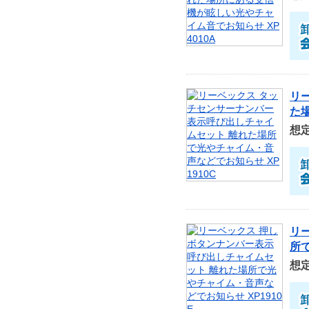
リ
た
想
リ
所で
想