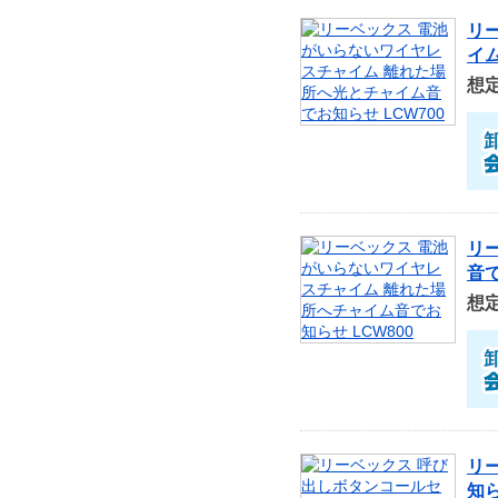
リ
イム
想
リ
音で
想
リ
知ら