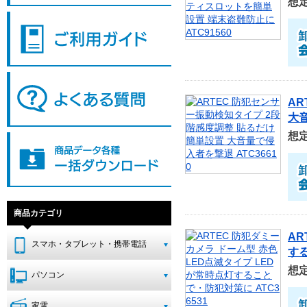
想
A
大音
想
商品カテゴリ
AR
スマホ・タブレット・携帯電話
する
想
パソコン
家電