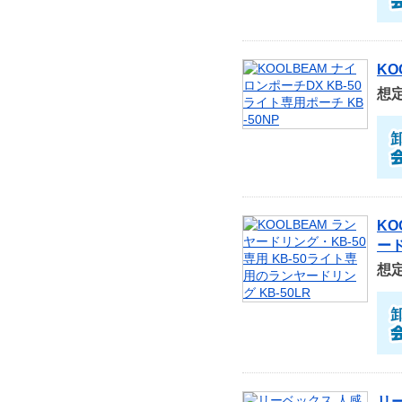
KO
想
KO
ード
想
リ