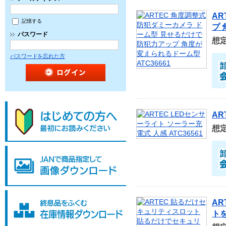
A
記憶する
プ 
パスワード
想
パスワードを忘れた方
AR
想
A
トを