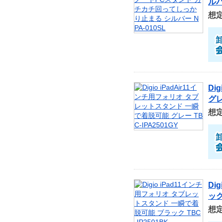
ルバ
想
Di
グレ
想
Di
ック
想