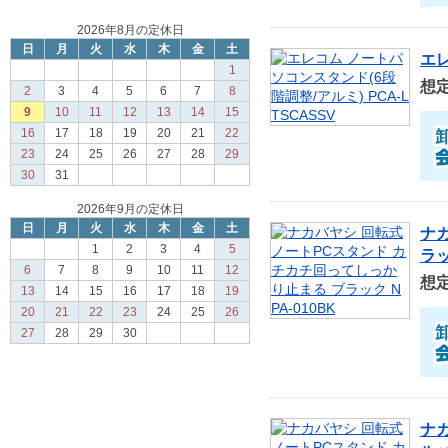
2026年8月の定休日
日
月
火
水
木
金
土
エレ
1
想
2
3
4
5
6
7
8
9
10
11
12
13
14
15
16
17
18
19
20
21
22
23
24
25
26
27
28
29
30
31
2026年9月の定休日
日
月
火
水
木
金
土
ナ
1
2
3
4
5
ラッ
6
7
8
9
10
11
12
想
13
14
15
16
17
18
19
20
21
22
23
24
25
26
27
28
29
30
ナ