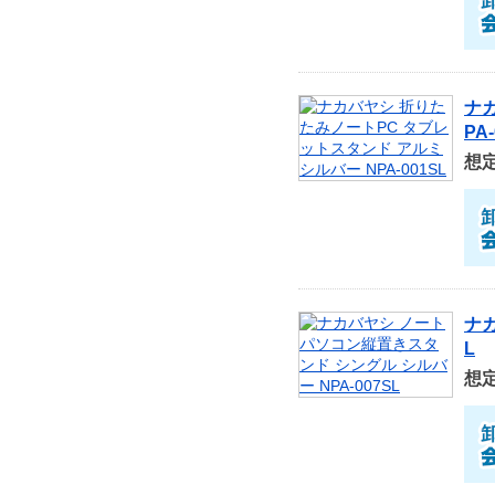
ナ
PA
想
ナカ
L
想