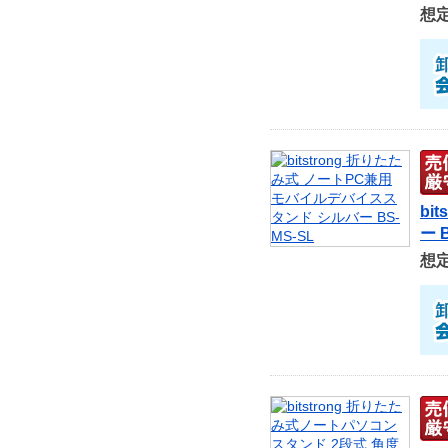
想
bi
ー 
想