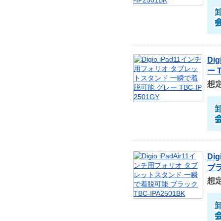
Di
ー 
想
Di
ブラ
想