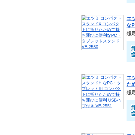
エ
なP
想
エ
ため
想