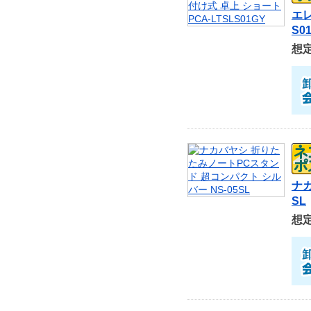
エレ
S0
想
ナカ
SL
想