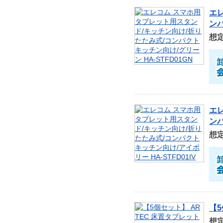
エ
ンパ
想
エ
ンパ
想
【5
想