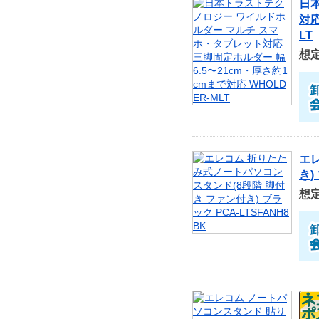
日
対応
LT
想
エ
き)
想