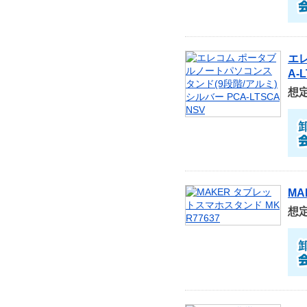
エレ
A-
想
MA
想