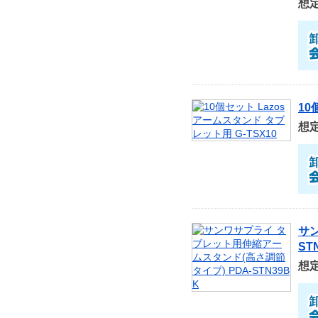
想
10
想
サ
ST
想