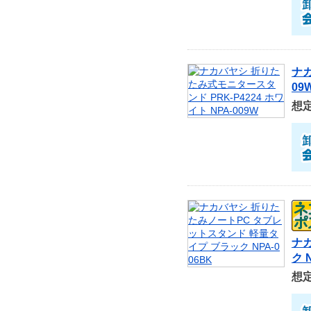
ナカ
09
想
ナ
ク 
想