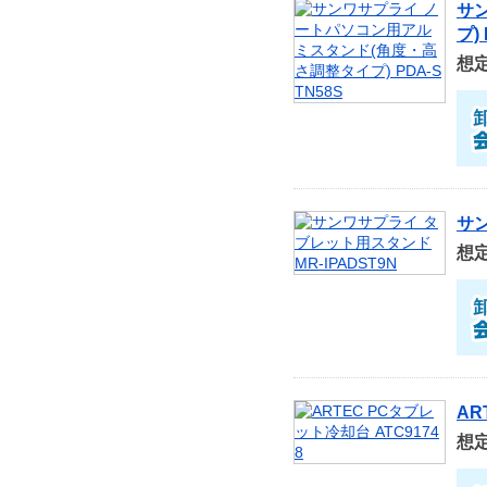
サ
プ)
想
サン
想
AR
想