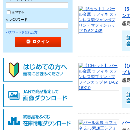
【
記憶する
ンカ
パスワード
想
パスワードを忘れた方
【
プ M
想
パー