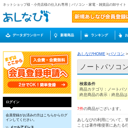
ネットショップ様・小売店様の仕入れ専用｜パソコン・家電・雑貨品の卸サイト
データダウンロード
新着商品
ランキング
あしなびHOME
>
パソコン
>
ノートパソコ
検索条件
商品カテゴリ：ノートパソ
終息商品の表示：終息品は
ログイン
7件
の商品がございます。
会員登録がお済みの方はこちらからログ
あしなびの利用について、
インしてください。
ことは著作権侵害にあたる
メールアドレス