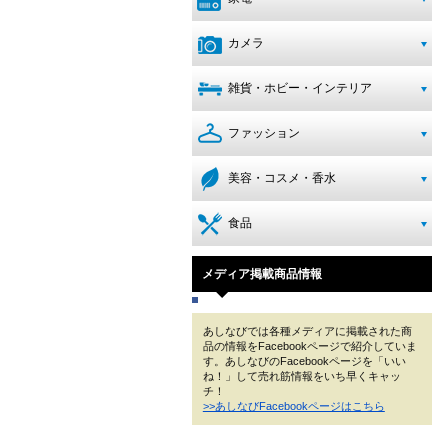
カメラ
雑貨・ホビー・インテリア
ファッション
美容・コスメ・香水
食品
メディア掲載商品情報
あしなびでは各種メディアに掲載された商
品の情報をFacebookページで紹介していま
す。あしなびのFacebookページを「いい
ね！」して売れ筋情報をいち早くキャッ
チ！
>>あしなびFacebookページはこちら