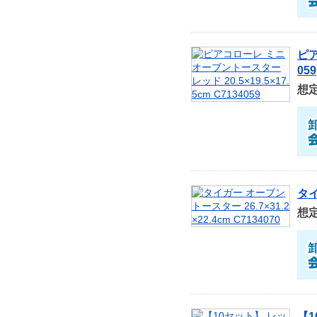
ピア
059
想
タイ
想
【1