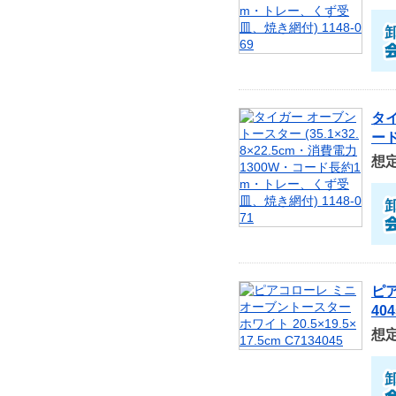
タイ
ード
想
ピア
404
想