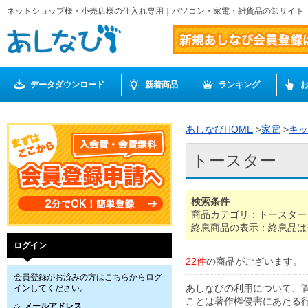
ネットショップ様・小売店様の仕入れ専用｜パソコン・家電・雑貨品の卸サイト
データダウンロード
新着商品
ランキング
あしなびHOME
>
家電
>
キッ
トースター
検索条件
商品カテゴリ：トースター
終息商品の表示：終息品は
ログイン
22件
の商品がございます。
会員登録がお済みの方はこちらからログ
あしなびの利用について、
インしてください。
ことは著作権侵害にあたる
メールアドレス