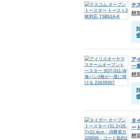
テス
想
アイ
一度
想
タイ
ード
想