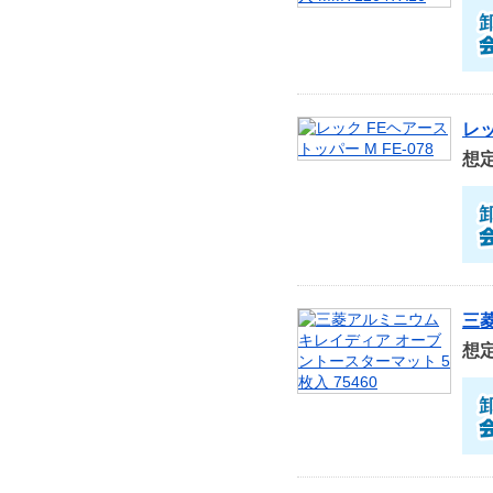
レッ
想
三菱
想