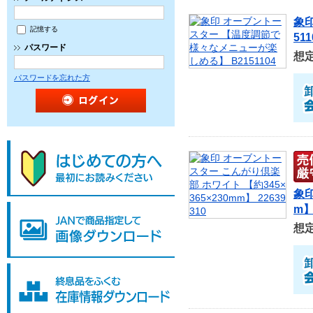
象
記憶する
511
パスワード
想
パスワードを忘れた方
象印
m】
想