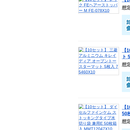
想
【
ト 
想
【
50
想