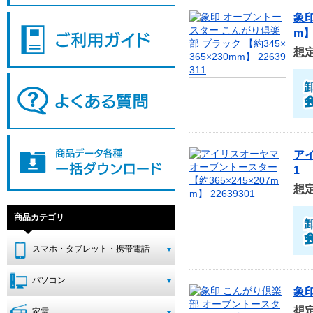
象印
m】
想
アイ
1
想
商品カテゴリ
スマホ・タブレット・携帯電話
パソコン
象印
想
家電