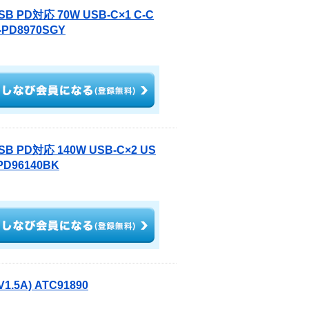
D対応 70W USB-C×1 C-C
D8970SGY
PD対応 140W USB-C×2 US
D96140BK
5A) ATC91890