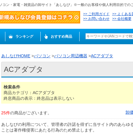
ソコン・家電・雑貨品の卸サイト「あしなび」※一般のお客様や個人利用目的での
ご利用ガイド
よくある
お問い合わせ
会社概要
ランキング
おすすめ商品
あしなびHOME
>
パソコン
>
パソコン周辺機器
>
ACアダプタ
ACアダプタ
検索条件
商品カテゴリ：ACアダプタ
終息商品の表示：終息品は表示しない
卸
25件
の商品がございます。
あしなびの利用について、管理者の許諾を得ずに当サイト内のあらゆ
ことは著作権侵害にあたる行為のため禁止します。