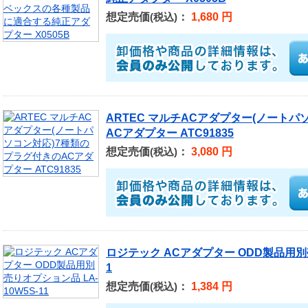
想定売価
：
1,680 円
(税込)
ARTEC マルチACアダプター(ノート
ACアダプター ATC91835
想定売価
：
3,080 円
(税込)
ロジテック ACアダプター ODD製品用別売
1
想定売価
：
1,384 円
(税込)