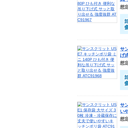
想
サン
げ式
想
サン
いや
想