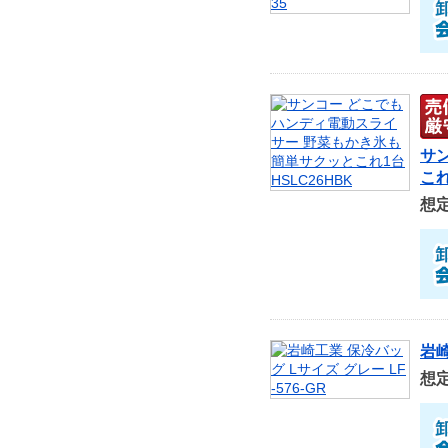
サ
これ
想
岩崎
想