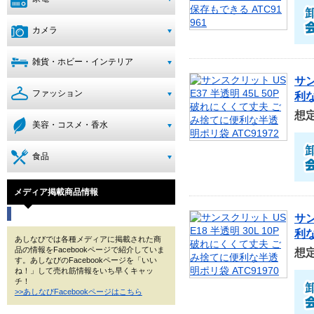
カメラ
雑貨・ホビー・インテリア
サン
ファッション
利な
想
美容・コスメ・香水
食品
メディア掲載商品情報
サン
利な
あしなびでは各種メディアに掲載された商
品の情報をFacebookページで紹介していま
想
す。あしなびのFacebookページを「いい
ね！」して売れ筋情報をいち早くキャッ
チ！
>>あしなびFacebookページはこちら