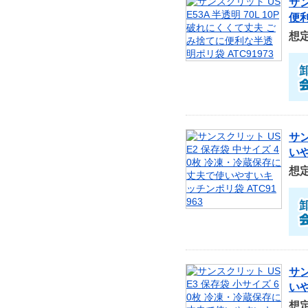
サン
便利
想
サン
いや
想
サン
いや
想