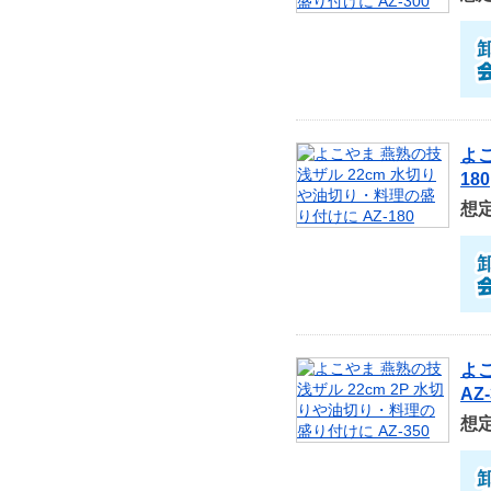
よこ
180
想
よこ
AZ-
想