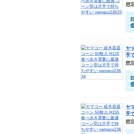
想
ヤマ
手で
想
ヤマ
手で
想