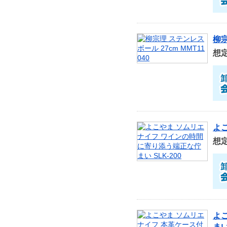
柳宗
想
よこ
想
よ
まい