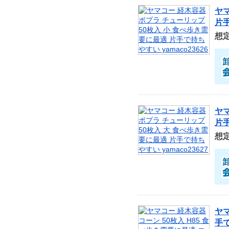
ヤマ
片手
想
ヤマ
片手
想
ヤマ
手で