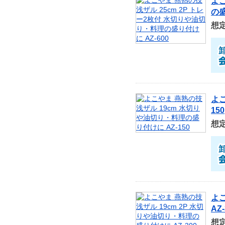
よこ
の盛
想
よこ
150
想
よこ
AZ-
想