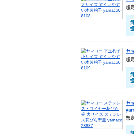
想
ヤマ
想
ヤ
ya
想