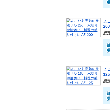
よこ
200
想
よこ
125
想