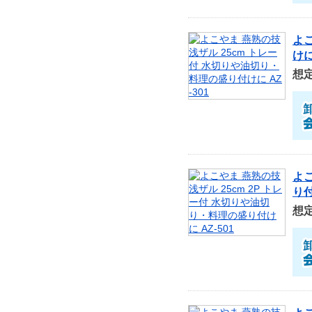
よこ
けに
想
よこ
り付
想