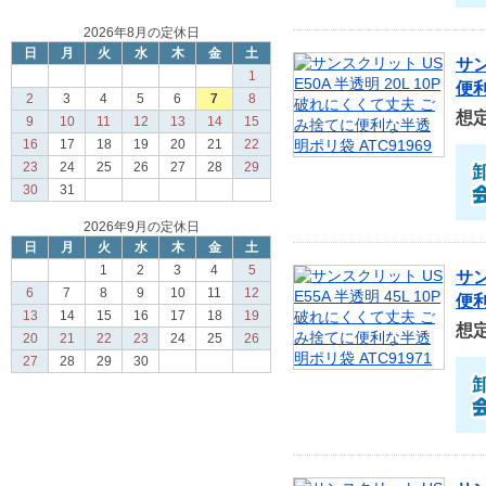
2026年8月の定休日
日
月
火
水
木
金
土
サン
1
便利
2
3
4
5
6
7
8
想
9
10
11
12
13
14
15
16
17
18
19
20
21
22
23
24
25
26
27
28
29
30
31
2026年9月の定休日
日
月
火
水
木
金
土
1
2
3
4
5
サン
6
7
8
9
10
11
12
便利
13
14
15
16
17
18
19
想
20
21
22
23
24
25
26
27
28
29
30