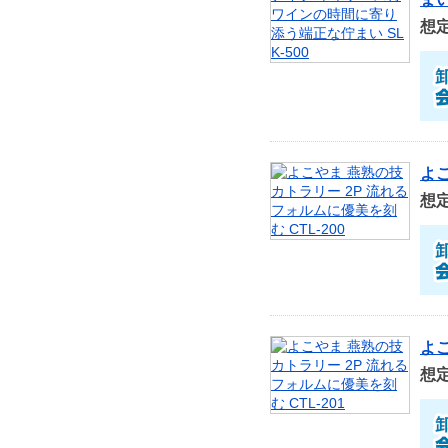
想
よこ
想
よこ
想