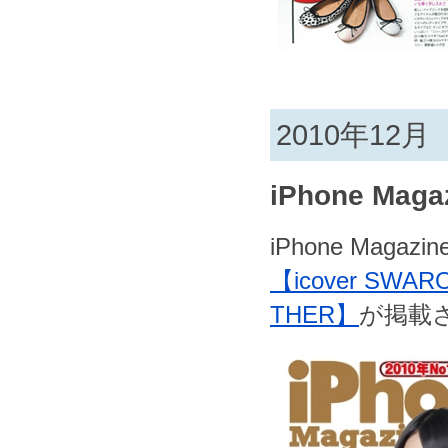
2010年12月
iPhone Maga
iPhone Magazin
【icover SWAR
THER】
が掲載