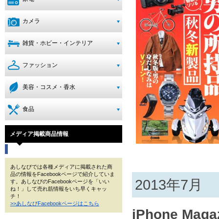
カメラ
雑貨・ホビー・インテリア
ファッション
美容・コスメ・香水
食品
メディア掲載商品情報
あしなびでは各種メディアに掲載された商
品の情報をFacebookページで紹介していま
2013年7月
す。あしなびのFacebookページを「いい
ね！」して売れ筋情報をいち早くキャッ
チ！
>>あしなびFacebookページはこちら
iPhone Maga