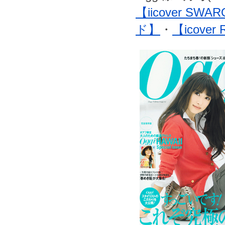
【iicover SWA
ド】
・
【icover