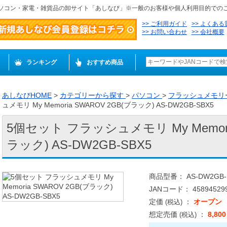
ソコン・家電・雑貨品の卸サイト「あしなび」※一般のお客様や個人利用目的での
ご利用ガイド
よくある
お問い合わせ
会社概要
ランキング
おすすめ商品
あしなびHOME
>
カテゴリーから探す
>
パソコン
>
フラッシュメモリ
ュメモリ My Memoria SWAROV 2GB(ブラック) AS-DW2GB-SBX5
5個セット フラッシュメモリ My Memoria
ラック) AS-DW2GB-SBX5
商品型番： AS-DW2GB-
JANコード： 458945299
定価
：
オープン
(税込)
想定売価
：
8,80
(税込)