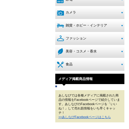
カメラ
雑貨・ホビー・インテリア
ファッション
美容・コスメ・香水
食品
メディア掲載商品情報
あしなびでは各種メディアに掲載された商
品の情報をFacebookページで紹介していま
す。あしなびのFacebookページを「いい
ね！」して売れ筋情報をいち早くキャッ
チ！
>>あしなびFacebookページはこちら