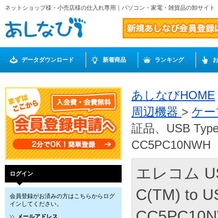
ネットショップ様・小売店様の仕入れ専用｜パソコン・家電・雑貨品の卸サイト
データダウンロード
新着商品
ランキング
あしなびHOME
周辺機器
>
ケー
証品、USB Type-
CC5PC10NWH
エレコム US
ログイン
C(TM) to 
会員登録がお済みの方はこちらからログ
インしてください。
CC5PC10
メールアドレス