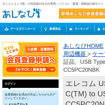
ネットショップ様・小売店様の仕入れ専用｜パソコン・家電・雑貨品の卸サイト
データダウンロード
新着商品
ランキング
あしなびHOME
周辺機器
>
ケー
証品、USB Type-
CC5PC20NBK
エレコム US
ログイン
C(TM) to 
会員登録がお済みの方はこちらからログ
インしてください。
CC5PC20N
メールアドレス