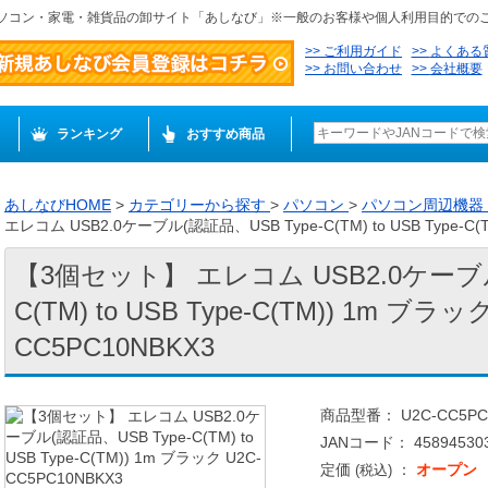
ソコン・家電・雑貨品の卸サイト「あしなび」※一般のお客様や個人利用目的での
ご利用ガイド
よくある
お問い合わせ
会社概要
ランキング
おすすめ商品
あしなびHOME
>
カテゴリーから探す
>
パソコン
>
パソコン周辺機器
エレコム USB2.0ケーブル(認証品、USB Type-C(TM) to USB Type-C(
【3個セット】 エレコム USB2.0ケーブル
C(TM) to USB Type-C(TM)) 1m ブラッ
CC5PC10NBKX3
商品型番： U2C-CC5PC
JANコード： 458945303
定価
：
オープン
(税込)