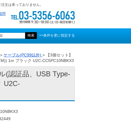
ご注文は承っておりません。
質問
>>条件を更に指定する
>
ケーブル(PC99以外)
> 【3個セット】
TM)) 1m ブラック U2C-CC5PC10NBKX3
(認証品、USB Type-
ク U2C-
10NBKX3
2449