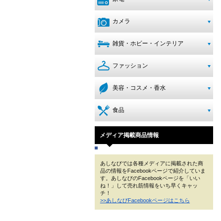
カメラ
雑貨・ホビー・インテリア
ファッション
美容・コスメ・香水
食品
メディア掲載商品情報
あしなびでは各種メディアに掲載された商
品の情報をFacebookページで紹介していま
す。あしなびのFacebookページを「いい
ね！」して売れ筋情報をいち早くキャッ
チ！
>>あしなびFacebookページはこちら