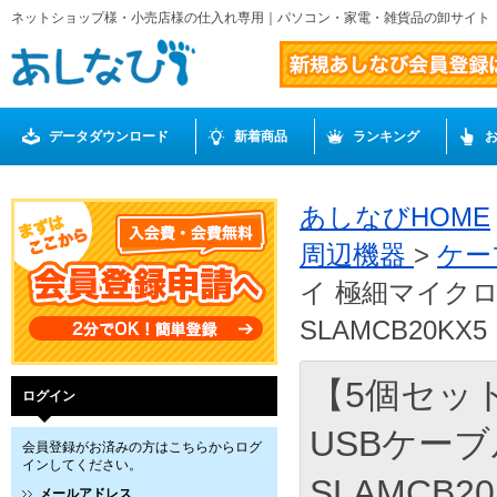
ネットショップ様・小売店様の仕入れ専用｜パソコン・家電・雑貨品の卸サイト
データダウンロード
新着商品
ランキング
あしなびHOME
周辺機器
>
ケー
イ 極細マイクロU
SLAMCB20KX5
【5個セッ
ログイン
USBケーブル
会員登録がお済みの方はこちらからログ
インしてください。
SLAMCB20
メールアドレス