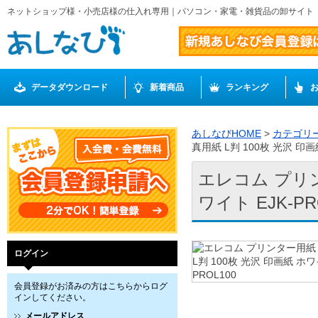
ネットショップ様・小売店様の仕入れ専用｜パソコン・家電・雑貨品の卸サイト
データダウンロード
新着商品
ランキング
あしなびHOME
>
カテゴリ
真用紙 L判 100枚 光沢 印画紙
エレコム プリン
ワイト EJK-PR
ログイン
会員登録がお済みの方はこちらからログ
インしてください。
メールアドレス