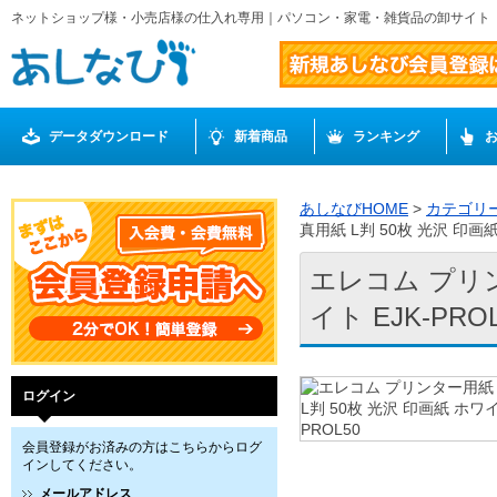
ネットショップ様・小売店様の仕入れ専用｜パソコン・家電・雑貨品の卸サイト
データダウンロード
新着商品
ランキング
あしなびHOME
>
カテゴリ
真用紙 L判 50枚 光沢 印画紙
エレコム プリン
イト EJK-PRO
ログイン
会員登録がお済みの方はこちらからログ
インしてください。
メールアドレス