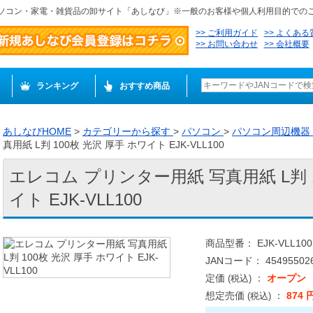
ソコン・家電・雑貨品の卸サイト「あしなび」※一般のお客様や個人利用目的での
ご利用ガイド
よくある
お問い合わせ
会社概要
ランキング
おすすめ商品
あしなびHOME
>
カテゴリーから探す
>
パソコン
>
パソコン周辺機器
真用紙 L判 100枚 光沢 厚手 ホワイト EJK-VLL100
エレコム プリンター用紙 写真用紙 L判 1
イト EJK-VLL100
商品型番： EJK-VLL100
JANコード： 454955026
定価
：
オープン
(税込)
想定売価
：
874 
(税込)