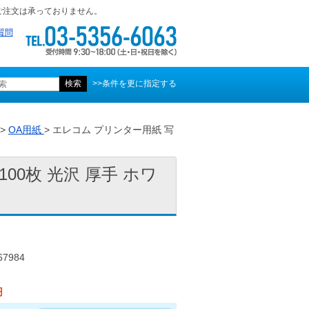
ご注文は承っておりません。
質問
>>条件を更に指定する
>
OA用紙
> エレコム プリンター用紙 写
00枚 光沢 厚手 ホワ
7984
円