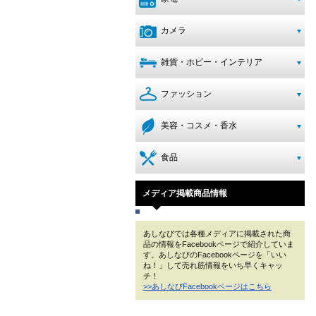
カメラ
雑貨・ホビー・インテリア
ファッション
美容・コスメ・香水
食品
メディア掲載商品情報
あしなびでは各種メディアに掲載された商
品の情報をFacebookページで紹介していま
す。あしなびのFacebookページを「いい
ね！」して売れ筋情報をいち早くキャッ
チ！
>>あしなびFacebookページはこちら