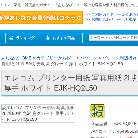
ソコン・家電・雑貨品の卸サイト「あしなび」※一般のお客様や個人利用目的での
ご利用ガイド
よくある
お問い合わせ
会社概要
ランキング
おすすめ商品
あしなびHOME
>
カテゴリーから探す
>
パソコン
>
パソコン周辺機器
真用紙 2L判 50枚 光沢 高グレード 厚手 ホワイト EJK-HQ2L50
エレコム プリンター用紙 写真用紙 2L判
厚手 ホワイト EJK-HQ2L50
商品型番： EJK-HQ2L5
JANコード： 454955026