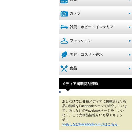
カメラ
雑貨・ホビー・インテリア
ファッション
美容・コスメ・香水
食品
メディア掲載商品情報
あしなびでは各種メディアに掲載された商
品の情報をFacebookページで紹介していま
す。あしなびのFacebookページを「いい
ね！」して売れ筋情報をいち早くキャッ
チ！
>>あしなびFacebookページはこちら