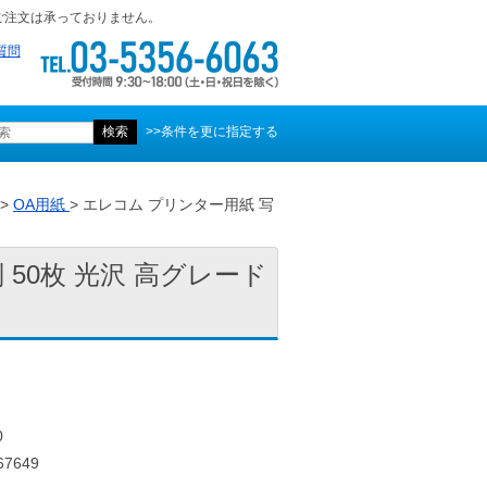
ご注文は承っておりません。
質問
>>条件を更に指定する
>
OA用紙
> エレコム プリンター用紙 写
 50枚 光沢 高グレード
0
7649