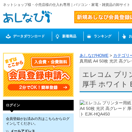
ネットショップ様・小売店様の仕入れ専用｜パソコン・家電・雑貨品の卸サイト
データダウンロード
新着商品
ランキング
あしなびHOME
>
カテゴリ
真用紙 A4 50枚 光沢 高グレ
エレコム プリン
厚手 ホワイト E
ログイン
会員登録がお済みの方はこちらからログ
インしてください。
メールアドレス